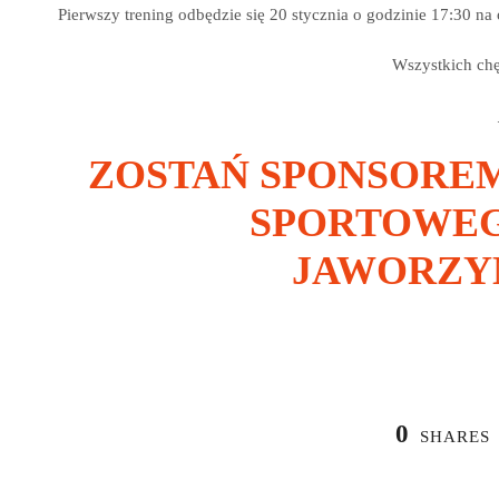
Pierwszy trening odbędzie się 20 stycznia o godzinie 17:30 na 
Wszystkich ch
ZOSTAŃ SPONSOREM
SPORTOWEG
JAWORZ
0
SHARES