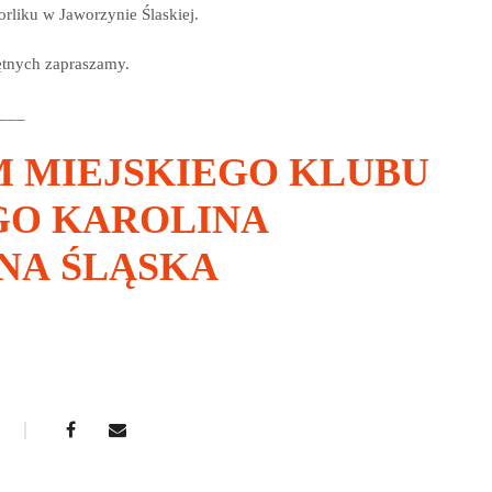
orliku w Jaworzynie Ślaskiej.
ętnych zapraszamy.
___
 MIEJSKIEGO KLUBU
O KAROLINA
YNA
ŚLĄSKA