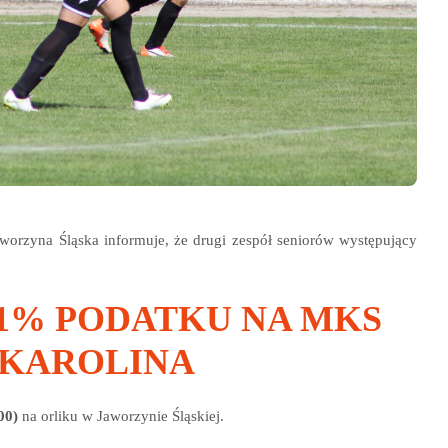
worzyna Śląska informuje, że drugi zespół seniorów występujący
1% PODATKU NA MKS
KAROLINA
00)
na orliku w Jaworzynie Śląskiej.