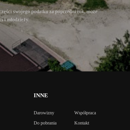
części swojego podatku za poprzedni rok, może
i i młodzieży.
INNE
Darowizny
Współpraca
Do pobrania
Kontakt