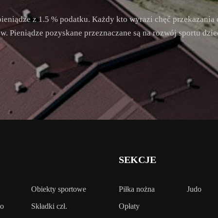
ieniądze z 1.5 % podatku. Każdy kto wyrazi chęć przekazania 
. Pieniądze pozyskane przeznaczane są na rozwój sportu dziec
SEKCJE
Obiekty sportowe
Piłka nożna
Judo
wo
Składki czł.
Opłaty