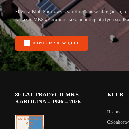
Miejski Klub Sportowy „Karolina” może ubiegać się o p
wskazać MKS „Karolina” jako beneficjenta tych środków
DOWIEDZ SIĘ WIĘCEJ
80 LAT TRADYCJI MKS
KLUB
KAROLINA – 1946 – 2026
Historia
Członkost