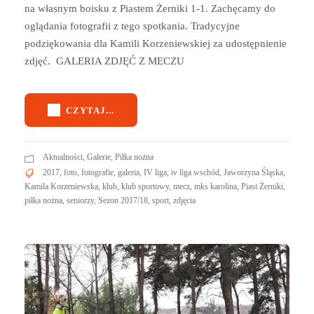
na własnym boisku z Piastem Żerniki 1-1. Zachęcamy do
oglądania fotografii z tego spotkania. Tradycyjne
podziękowania dla Kamili Korzeniewskiej za udostępnienie
zdjęć. GALERIA ZDJĘĆ Z MECZU
CZYTAJ...
Aktualności
,
Galerie
,
Piłka nożna
2017
,
foto
,
fotografie
,
galeria
,
IV liga
,
iv liga wschód
,
Jaworzyna Śląska
,
Kamila Korzeniewska
,
klub
,
klub sportowy
,
mecz
,
mks karolina
,
Piast Żerniki
,
piłka nożna
,
seniorzy
,
Sezon 2017/18
,
sport
,
zdjęcia