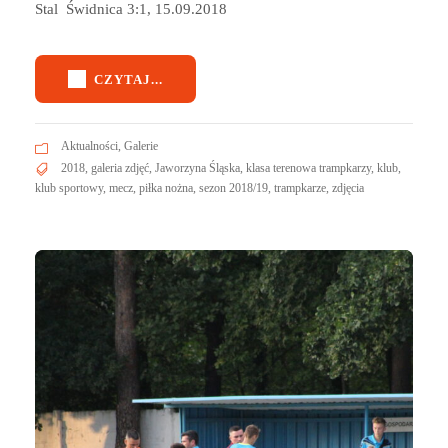
Stal Świdnica 3:1, 15.09.2018
CZYTAJ...
Aktualności
,
Galerie
2018
,
galeria zdjęć
,
Jaworzyna Śląska
,
klasa terenowa trampkarzy
,
klub
,
klub sportowy
,
mecz
,
piłka nożna
,
sezon 2018/19
,
trampkarze
,
zdjęcia