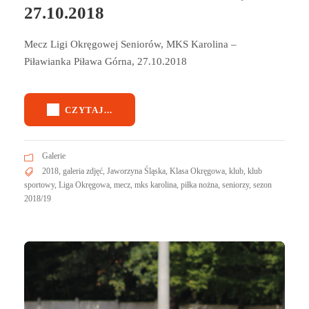
27.10.2018
Mecz Ligi Okręgowej Seniorów, MKS Karolina –
Piławianka Piława Górna, 27.10.2018
CZYTAJ...
Galerie
2018
,
galeria zdjęć
,
Jaworzyna Śląska
,
Klasa Okręgowa
,
klub
,
klub
sportowy
,
Liga Okręgowa
,
mecz
,
mks karolina
,
piłka nożna
,
seniorzy
,
sezon
2018/19