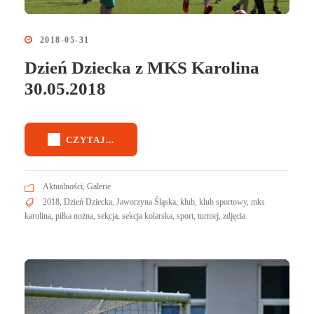
2018-05-31
Dzień Dziecka z MKS Karolina
30.05.2018
CZYTAJ...
Aktualności
,
Galerie
2018
,
Dzień Dziecka
,
Jaworzyna Śląska
,
klub
,
klub sportowy
,
mks
karolina
,
piłka nożna
,
sekcja
,
sekcja kolarska
,
sport
,
turniej
,
zdjęcia