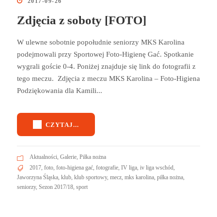
2017-09-26
Zdjęcia z soboty [FOTO]
W ulewne sobotnie popołudnie seniorzy MKS Karolina
podejmowali przy Sportowej Foto-Higienę Gać. Spotkanie
wygrali goście 0-4. Poniżej znajduje się link do fotografii z
tego meczu. Zdjęcia z meczu MKS Karolina – Foto-Higiena
Podziękowania dla Kamili...
CZYTAJ...
Aktualności
,
Galerie
,
Piłka nożna
2017
,
foto
,
foto-higiena gać
,
fotografie
,
IV liga
,
iv liga wschód
,
Jaworzyna Śląska
,
klub
,
klub sportowy
,
mecz
,
mks karolina
,
piłka nożna
,
seniorzy
,
Sezon 2017/18
,
sport