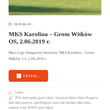
2019-06-03
MKS Karolina – Grom Witków
OS, 2.06.2019 r.
Mecz Ligi Okręgowej Seniorów, MKS Karolina – Grom
Witków 5:1, 2.06.2019 r.
CZYTAJ...
Galerie
2019
,
derby gminy
,
grom witków
,
Jaworzyna Śląska
,
Klasa Okręgowa
,
klub
,
klub sportowy
,
Liga Okręgowa
,
mecz
,
mks karolina
,
piłka nożna
,
seniorzy
,
sezon 2018/19
,
sport
,
zdjęcia