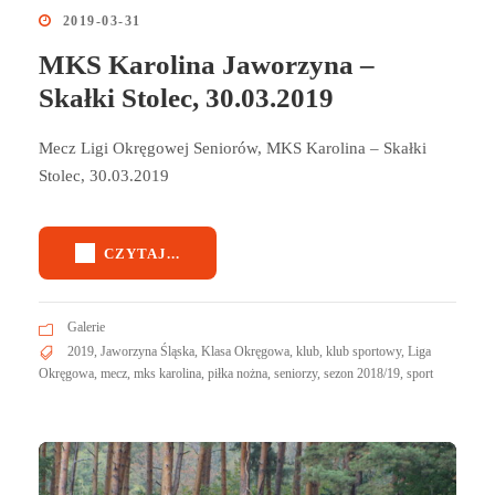
2019-03-31
MKS Karolina Jaworzyna –
Skałki Stolec, 30.03.2019
Mecz Ligi Okręgowej Seniorów, MKS Karolina – Skałki
Stolec, 30.03.2019
CZYTAJ...
Galerie
2019
,
Jaworzyna Śląska
,
Klasa Okręgowa
,
klub
,
klub sportowy
,
Liga
Okręgowa
,
mecz
,
mks karolina
,
piłka nożna
,
seniorzy
,
sezon 2018/19
,
sport