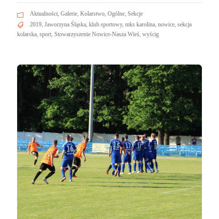
Aktualności
,
Galerie
,
Kolarstwo
,
Ogólne
,
Sekcje
2019
,
Jaworzyna Śląska
,
klub sportowy
,
mks karolina
,
nowice
,
sekcja
kolarska
,
sport
,
Stowarzyszenie Nowice-Nasza Wieś
,
wyścig