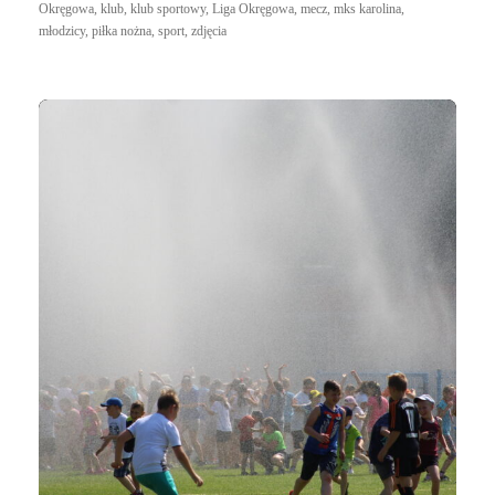
Okręgowa
,
klub
,
klub sportowy
,
Liga Okręgowa
,
mecz
,
mks karolina
,
młodzicy
,
piłka nożna
,
sport
,
zdjęcia