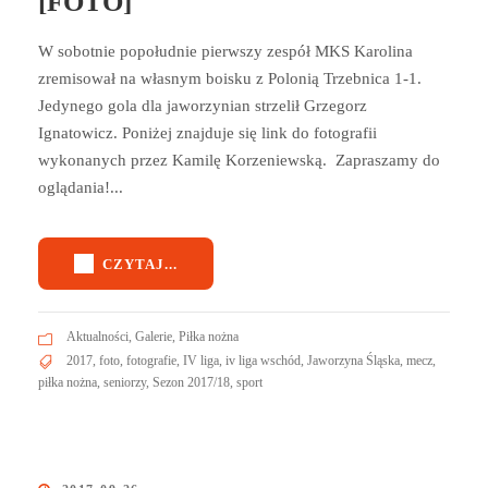
[FOTO]
W sobotnie popołudnie pierwszy zespół MKS Karolina
zremisował na własnym boisku z Polonią Trzebnica 1-1.
Jedynego gola dla jaworzynian strzelił Grzegorz
Ignatowicz. Poniżej znajduje się link do fotografii
wykonanych przez Kamilę Korzeniewską. Zapraszamy do
oglądania!...
CZYTAJ...
Aktualności
,
Galerie
,
Piłka nożna
2017
,
foto
,
fotografie
,
IV liga
,
iv liga wschód
,
Jaworzyna Śląska
,
mecz
,
piłka nożna
,
seniorzy
,
Sezon 2017/18
,
sport