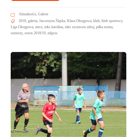
Aktualności
,
Galerie
2018
,
galeria
,
Jaworzyna Śląska
,
Klasa Okręgowa
,
klub
,
klub sportowy
,
Liga Okręgowa
,
mecz
,
mks karolina
,
mks szczawno zdroj
,
piłka nożna
,
seniorzy
,
sezon 2018/19
,
zdjęcia