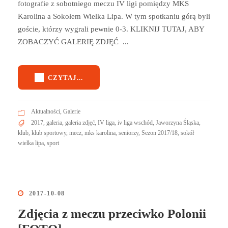
fotografie z sobotniego meczu IV ligi pomiędzy MKS
Karolina a Sokołem Wielka Lipa. W tym spotkaniu górą byli
goście, którzy wygrali pewnie 0-3. KLIKNIJ TUTAJ, ABY
ZOBACZYĆ GALERIĘ ZDJĘĆ ...
CZYTAJ...
Aktualności
,
Galerie
2017
,
galeria
,
galeria zdjęć
,
IV liga
,
iv liga wschód
,
Jaworzyna Śląska
,
klub
,
klub sportowy
,
mecz
,
mks karolina
,
seniorzy
,
Sezon 2017/18
,
sokół
wielka lipa
,
sport
2017-10-08
Zdjęcia z meczu przeciwko Polonii