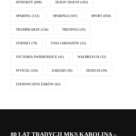
SENIORZY
(698)
SEZON 2018/19
(183)
SPARING
(132)
SPARINGI
(107)
SPORT
(850)
TRAMPKARZE
(126)
TRENINGI
(43)
TURNIEJ
(79)
UNIA JAROSZÓW
(25)
VICTORIA ŚWIEBODZICE
(41)
WAŁBRZYCH
(32)
WYŚCIG
(116)
ZARZĄD
(50)
ZDJĘCIA
(59)
ZJEDNOCZENI ŻARÓW
(62)
80 LAT TRADYCJI MKS KAROLINA –