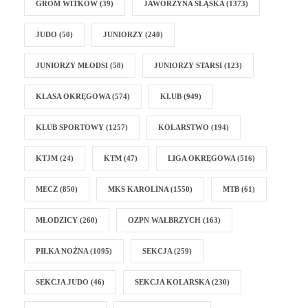
GROM WITKÓW
(39)
JAWORZYNA ŚLĄSKA
(1373)
JUDO
(50)
JUNIORZY
(240)
JUNIORZY MŁODSI
(58)
JUNIORZY STARSI
(123)
KLASA OKRĘGOWA
(574)
KLUB
(949)
KLUB SPORTOWY
(1257)
KOLARSTWO
(194)
KTJM
(24)
KTM
(47)
LIGA OKRĘGOWA
(516)
MECZ
(850)
MKS KAROLINA
(1550)
MTB
(61)
MŁODZICY
(260)
OZPN WAŁBRZYCH
(163)
PIŁKA NOŻNA
(1095)
SEKCJA
(259)
SEKCJA JUDO
(46)
SEKCJA KOLARSKA
(230)