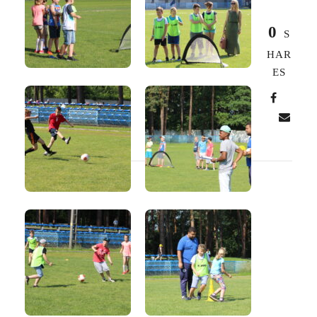
0
S
HAR
ES