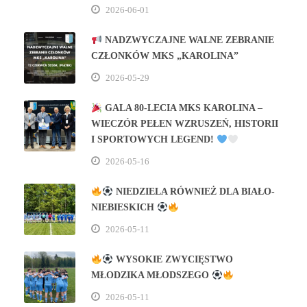
2026-06-01
NADZWYCZAJNE WALNE ZEBRANIE
CZŁONKÓW MKS „KAROLINA”
2026-05-29
GALA 80‑LECIA MKS KAROLINA –
WIECZÓR PEŁEN WZRUSZEŃ, HISTORII
I SPORTOWYCH LEGEND!
2026-05-16
NIEDZIELA RÓWNIEŻ DLA BIAŁO-
NIEBIESKICH
2026-05-11
WYSOKIE ZWYCIĘSTWO
MŁODZIKA MŁODSZEGO
2026-05-11