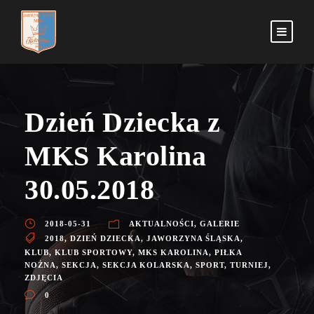
Dzień Dziecka z
MKS Karolina
30.05.2018
2018-05-31
AKTUALNOŚCI
,
GALERIE
2018
,
DZIEŃ DZIECKA
,
JAWORZYNA ŚLĄSKA
,
KLUB
,
KLUB SPORTOWY
,
MKS KAROLINA
,
PIŁKA
NOŻNA
,
SEKCJA
,
SEKCJA KOLARSKA
,
SPORT
,
TURNIEJ
,
ZDJĘCIA
0