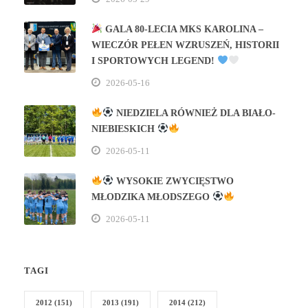
GALA 80‑LECIA MKS KAROLINA –
WIECZÓR PEŁEN WZRUSZEŃ, HISTORII
I SPORTOWYCH LEGEND!
2026-05-16
NIEDZIELA RÓWNIEŻ DLA BIAŁO-
NIEBIESKICH
2026-05-11
WYSOKIE ZWYCIĘSTWO
MŁODZIKA MŁODSZEGO
2026-05-11
TAGI
2012
(151)
2013
(191)
2014
(212)