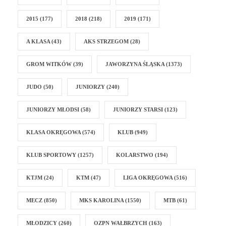
2015
(177)
2018
(218)
2019
(171)
A KLASA
(43)
AKS STRZEGOM
(28)
GROM WITKÓW
(39)
JAWORZYNA ŚLĄSKA
(1373)
JUDO
(50)
JUNIORZY
(240)
JUNIORZY MŁODSI
(58)
JUNIORZY STARSI
(123)
KLASA OKRĘGOWA
(574)
KLUB
(949)
KLUB SPORTOWY
(1257)
KOLARSTWO
(194)
KTJM
(24)
KTM
(47)
LIGA OKRĘGOWA
(516)
MECZ
(850)
MKS KAROLINA
(1550)
MTB
(61)
MŁODZICY
(260)
OZPN WAŁBRZYCH
(163)