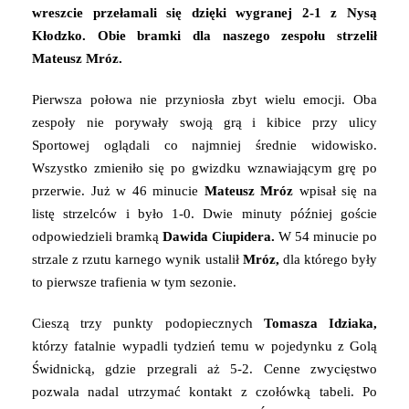
wreszcie przełamali się dzięki wygranej 2-1 z Nysą
Kłodzko. Obie bramki dla naszego zespołu strzelił
Mateusz Mróz.
Pierwsza połowa nie przyniosła zbyt wielu emocji. Oba
zespoły nie porywały swoją grą i kibice przy ulicy
Sportowej oglądali co najmniej średnie widowisko.
Wszystko zmieniło się po gwizdku wznawiającym grę po
przerwie. Już w 46 minucie
Mateusz Mróz
wpisał się na
listę strzelców i było 1-0. Dwie minuty później goście
odpowiedzieli bramką
Dawida Ciupidera.
W 54 minucie po
strzale z rzutu karnego wynik ustalił
Mróz,
dla którego były
to pierwsze trafienia w tym sezonie.
Cieszą trzy punkty podopiecznych
Tomasza Idziaka,
którzy fatalnie wypadli tydzień temu w pojedynku z Golą
Świdnicką, gdzie przegrali aż 5-2. Cenne zwycięstwo
pozwala nadal utrzymać kontakt z czołówką tabeli. Po