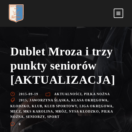
Dublet Mroza i trzy
punkty seniorów
[AKTUALIZACJA]
2015-09-19
AKTUALNOŚCI
,
PIŁKA NOŻNA
2015
,
JAWORZYNA ŚLĄSKA
,
KLASA OKRĘGOWA
,
KŁODZKO
,
KLUB
,
KLUB SPORTOWY
,
LIGA OKRĘGOWA
,
MECZ
,
MKS KAROLINA
,
MRÓZ
,
NYSA KŁODZKO
,
PIŁKA
NOŻNA
,
SENIORZY
,
SPORT
0