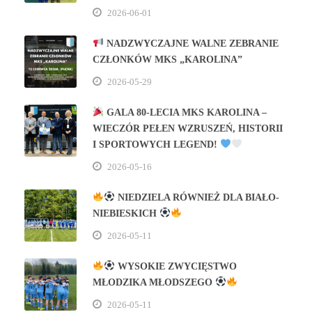
2026-06-01
NADZWYCZAJNE WALNE ZEBRANIE
CZŁONKÓW MKS „KAROLINA”
2026-05-29
GALA 80‑LECIA MKS KAROLINA –
WIECZÓR PEŁEN WZRUSZEŃ, HISTORII
I SPORTOWYCH LEGEND!
2026-05-16
NIEDZIELA RÓWNIEŻ DLA BIAŁO-
NIEBIESKICH
2026-05-11
WYSOKIE ZWYCIĘSTWO
MŁODZIKA MŁODSZEGO
2026-05-11