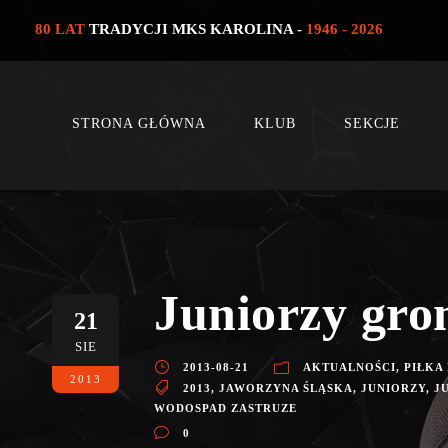
80 LAT
TRADYCJI MKS KAROLINA -
1946 - 2026
STRONA GŁÓWNA
KLUB
SEKCJE
Juniorzy gro
21
SIE
2013-08-21
AKTUALNOŚCI
,
PIŁKA
2013
2013
,
JAWORZYNA ŚLĄSKA
,
JUNIORZY
,
J
WODOSPAD ZASTRUZE
0