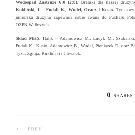
Wodospad Zastruże 6:0 (2:0).
Bramki dla naszej drużyn
Kukliński, 1 – Fudali K., Wudel, Oracz i Kusio.
Tym zwyc
juniorska drużyna zapewniła sobie awans do Pucharu Pols
OZPN Wałbrzych.
Skład MKS:
Halik – Adamowicz M., Łucyk M., Szukalski, 
Fudali K., Kusio, Adamowicz B., Wudel, Pieniążek D. oraz Be
Tyza, Zgraja, Kukliński i Chwałek.
0
SHARES
PREV