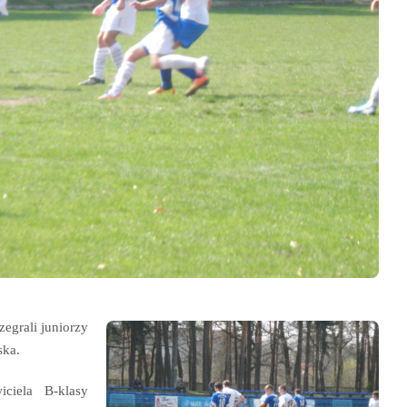
egrali juniorzy
ska.
iciela B-klasy