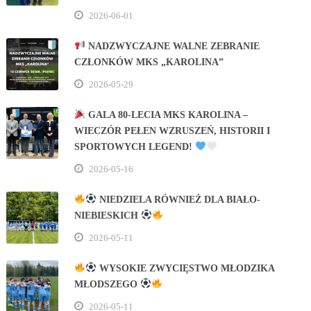
2026-06-01
NADZWYCZAJNE WALNE ZEBRANIE
CZŁONKÓW MKS „KAROLINA”
2026-05-29
GALA 80‑LECIA MKS KAROLINA –
WIECZÓR PEŁEN WZRUSZEŃ, HISTORII I
SPORTOWYCH LEGEND!
2026-05-16
NIEDZIELA RÓWNIEŻ DLA BIAŁO-
NIEBIESKICH
2026-05-11
WYSOKIE ZWYCIĘSTWO MŁODZIKA
MŁODSZEGO
2026-05-11