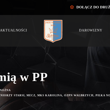
DOŁĄCZ DO DRU
AKTUALNOŚCI
DAROWIZNY
mią w PP
 NOŻNA
UNIORZY STARSI
,
MECZ
,
MKS KAROLINA
,
OZPN WAŁBRZYCH
,
PIŁKA N