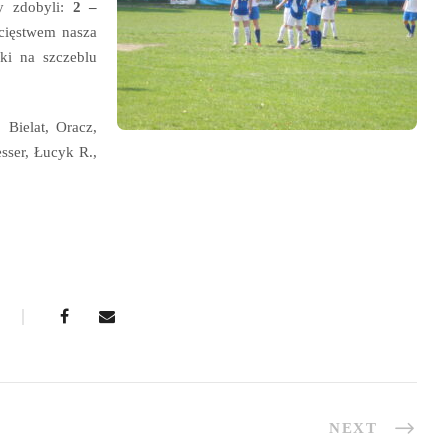
y zdobyli:
2 –
ięstwem nasza
ki na szczeblu
Bielat, Oracz,
sser, Łucyk R.,
NEXT