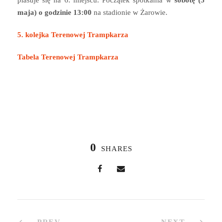
plasuje się na 6. miejscu. Początek spotkania w
sobotę (5
maja) o godzinie 13:00
na stadionie w Żarowie.
5. kolejka Terenowej Trampkarza
Tabela Terenowej Trampkarza
0
SHARES