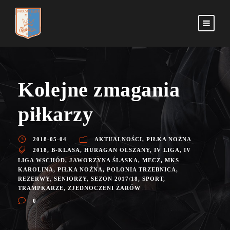
Kolejne zmagania
piłkarzy
2018-05-04
AKTUALNOŚCI
,
PIŁKA NOŻNA
2018
,
B-KLASA
,
HURAGAN OLSZANY
,
IV LIGA
,
IV
LIGA WSCHÓD
,
JAWORZYNA ŚLĄSKA
,
MECZ
,
MKS
KAROLINA
,
PIŁKA NOŻNA
,
POLONIA TRZEBNICA
,
REZERWY
,
SENIORZY
,
SEZON 2017/18
,
SPORT
,
TRAMPKARZE
,
ZJEDNOCZENI ŻARÓW
0