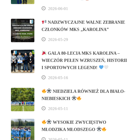
2026-06-01
NADZWYCZAJNE WALNE ZEBRANIE
CZŁONKÓW MKS „KAROLINA”
2026-05-29
GALA 80‑LECIA MKS KAROLINA –
WIECZÓR PEŁEN WZRUSZEŃ, HISTORII
I SPORTOWYCH LEGEND!
2026-05-16
NIEDZIELA RÓWNIEŻ DLA BIAŁO-
NIEBIESKICH
2026-05-11
WYSOKIE ZWYCIĘSTWO
MŁODZIKA MŁODSZEGO
2026-05-11