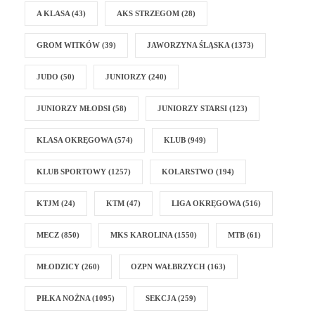
A KLASA
(43)
AKS STRZEGOM
(28)
GROM WITKÓW
(39)
JAWORZYNA ŚLĄSKA
(1373)
JUDO
(50)
JUNIORZY
(240)
JUNIORZY MŁODSI
(58)
JUNIORZY STARSI
(123)
KLASA OKRĘGOWA
(574)
KLUB
(949)
KLUB SPORTOWY
(1257)
KOLARSTWO
(194)
KTJM
(24)
KTM
(47)
LIGA OKRĘGOWA
(516)
MECZ
(850)
MKS KAROLINA
(1550)
MTB
(61)
MŁODZICY
(260)
OZPN WAŁBRZYCH
(163)
PIŁKA NOŻNA
(1095)
SEKCJA
(259)