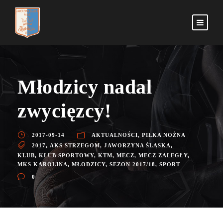
Młodzicy nadal
zwycięzcy!
2017-09-14
AKTUALNOŚCI
,
PIŁKA NOŻNA
2017
,
AKS STRZEGOM
,
JAWORZYNA ŚLĄSKA
,
KLUB
,
KLUB SPORTOWY
,
KTM
,
MECZ
,
MECZ ZALEGŁY
,
MKS KAROLINA
,
MŁODZICY
,
SEZON 2017/18
,
SPORT
0