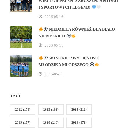
WIECZÓR PEŁEN WZRUSZEŃ, HISTORII
I SPORTOWYCH LEGEND!
2026-05-16
NIEDZIELA RÓWNIEŻ DLA BIAŁO-
NIEBIESKICH
2026-05-11
WYSOKIE ZWYCIĘSTWO
MŁODZIKA MŁODSZEGO
2026-05-11
TAGI
2012
(151)
2013
(191)
2014
(212)
2015
(177)
2018
(218)
2019
(171)