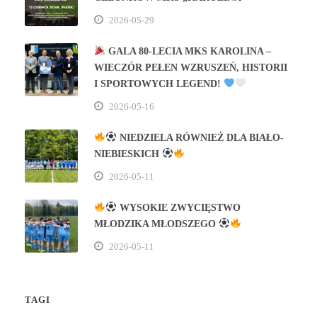
2026-05-29
GALA 80‑LECIA MKS KAROLINA –
WIECZÓR PEŁEN WZRUSZEŃ, HISTORII
I SPORTOWYCH LEGEND!
2026-05-16
NIEDZIELA RÓWNIEŻ DLA BIAŁO-
NIEBIESKICH
2026-05-11
WYSOKIE ZWYCIĘSTWO
MŁODZIKA MŁODSZEGO
2026-05-11
TAGI