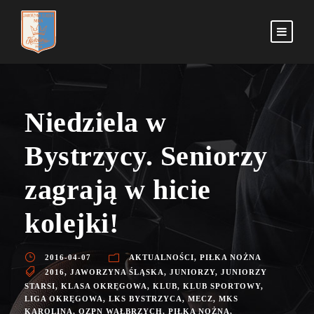
Niedziela w
Bystrzycy. Seniorzy
zagrają w hicie
kolejki!
2016-04-07
AKTUALNOŚCI
,
PIŁKA NOŻNA
2016
,
JAWORZYNA ŚLĄSKA
,
JUNIORZY
,
JUNIORZY
STARSI
,
KLASA OKRĘGOWA
,
KLUB
,
KLUB SPORTOWY
,
LIGA OKRĘGOWA
,
LKS BYSTRZYCA
,
MECZ
,
MKS
KAROLINA
,
OZPN WAŁBRZYCH
,
PIŁKA NOŻNA
,