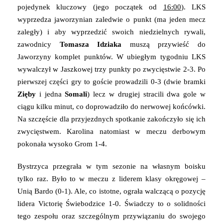
pojedynek kluczowy (jego początek od
16:00
). LKS
wyprzedza jaworzynian zaledwie o punkt (ma jeden mecz
zaległy) i aby wyprzedzić swoich niedzielnych rywali,
zawodnicy
Tomasza Idziaka
muszą przywieść do
Jaworzyny komplet punktów. W ubiegłym tygodniu LKS
wywalczył w Jaszkowej trzy punkty po zwycięstwie 2-3. Po
pierwszej części gry to goście prowadzili 0-3 (dwie bramki
Zięby
i jedna
Somali
) lecz w drugiej stracili dwa gole w
ciągu kilku minut, co doprowadziło do nerwowej końcówki.
Na szczęście dla przyjezdnych spotkanie zakończyło się ich
zwycięstwem. Karolina natomiast w meczu derbowym
pokonała wysoko Grom 1-4.
Bystrzyca przegrała w tym sezonie na własnym boisku
tylko raz. Było to w meczu z liderem klasy okręgowej –
Unią Bardo (0-1). Ale, co istotne, ograła walczącą o pozycję
lidera Victorię Świebodzice 1-0. Świadczy to o solidności
tego zespołu oraz szczególnym przywiązaniu do swojego