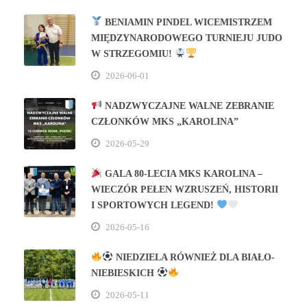
BENIAMIN PINDEL WICEMISTRZEM
MIĘDZYNARODOWEGO TURNIEJU JUDO
W STRZEGOMIU!
2026-06-01
NADZWYCZAJNE WALNE ZEBRANIE
CZŁONKÓW MKS „KAROLINA”
2026-05-29
GALA 80‑LECIA MKS KAROLINA –
WIECZÓR PEŁEN WZRUSZEŃ, HISTORII
I SPORTOWYCH LEGEND!
2026-05-16
NIEDZIELA RÓWNIEŻ DLA BIAŁO-
NIEBIESKICH
2026-05-11