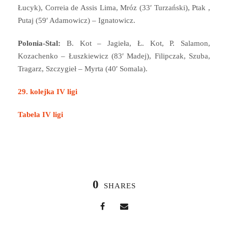
Łucyk), Correia de Assis Lima, Mróz (33′ Turzański), Ptak ,
Putaj (59′ Adamowicz) – Ignatowicz.
Polonia-Stal:
B. Kot – Jagieła, Ł. Kot, P. Salamon,
Kozachenko – Łuszkiewicz (83′ Madej), Filipczak, Szuba,
Tragarz, Szczygieł – Myrta (40′ Somala).
29. kolejka IV ligi
Tabela IV ligi
0
SHARES