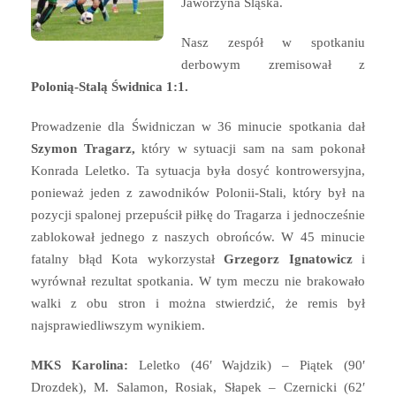
Jaworzyna Śląska.
Nasz zespół w spotkaniu
derbowym zremisował z
Polonią-Stalą Świdnica 1:1.
Prowadzenie dla Świdniczan w 36 minucie spotkania dał
Szymon Tragarz,
który w sytuacji sam na sam pokonał
Konrada Leletko. Ta sytuacja była dosyć kontrowersyjna,
ponieważ jeden z zawodników Polonii-Stali, który był na
pozycji spalonej przepuścił piłkę do Tragarza i jednocześnie
zablokował jednego z naszych obrońców. W 45 minucie
fatalny błąd Kota wykorzystał
Grzegorz Ignatowicz
i
wyrównał rezultat spotkania. W tym meczu nie brakowało
walki z obu stron i można stwierdzić, że remis był
najsprawiedliwszym wynikiem.
MKS Karolina:
Leletko (46′ Wajdzik) – Piątek (90′
Drozdek), M. Salamon, Rosiak, Słapek – Czernicki (62′