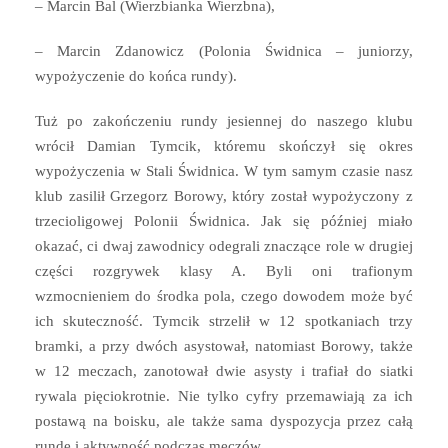
– Marcin Bal (Wierzbianka Wierzbna),
– Marcin Zdanowicz (Polonia Świdnica – juniorzy,
wypożyczenie do końca rundy).
Tuż po zakończeniu rundy jesiennej do naszego klubu
wrócił Damian Tymcik, któremu skończył się okres
wypożyczenia w Stali Świdnica. W tym samym czasie nasz
klub zasilił Grzegorz Borowy, który został wypożyczony z
trzecioligowej Polonii Świdnica. Jak się później miało
okazać, ci dwaj zawodnicy odegrali znaczące role w drugiej
części rozgrywek klasy A. Byli oni trafionym
wzmocnieniem do środka pola, czego dowodem może być
ich skuteczność. Tymcik strzelił w 12 spotkaniach trzy
bramki, a przy dwóch asystował, natomiast Borowy, także
w 12 meczach, zanotował dwie asysty i trafiał do siatki
rywala pięciokrotnie. Nie tylko cyfry przemawiają za ich
postawą na boisku, ale także sama dyspozycja przez całą
rundę i aktywność podczas meczów.