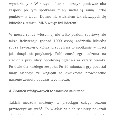
wywieziony z Wałbrzycha bardzo cieszył, ponieważ oba
zespoły po tym spotkaniu miały nadal tą samą liczbę
punktów w tabeli. Dawno nie widziałem tak cieszących się
kibiców z remisu. MKS wciąż był liderem!
W meczu rundy wiosennej nie tylko poziom sportowy ale
także frekwencja (ponad 1000 osób) zadziwiła kibiców
spoza Jaworzyny, którzy przybyli na to spotkanie w ilości
jak dotąd niespotykanej. Publiczność zgromadzona na
stadionie przy ulicy Sportowej oglądała aż cztery bramki.
Po dwie dla każdego zespołu. Po 90 minutach gry pozostał
mały niedosyt ze względu na dwukrotne prowadzenie
naszego zespołu podczas tego meczu.
4. Bramek zdobywanych w ostatnich minutach.
Takich meczów możemy w przeciągu całego sezonu
przytoczyć aż sześć. To właśnie w nich seniorzy pokazali