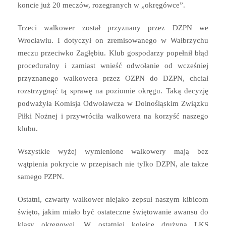
koncie już 20 meczów, rozegranych w „okręgówce”.
Trzeci walkower został przyznany przez DZPN we
Wrocławiu. I dotyczył on zremisowanego w Wałbrzychu
meczu przeciwko Zagłębiu. Klub gospodarzy popełnił błąd
proceduralny i zamiast wnieść odwołanie od wcześniej
przyznanego walkowera przez OZPN do DZPN, chciał
rozstrzygnąć tą sprawę na poziomie okręgu. Taką decyzję
podważyła Komisja Odwoławcza w Dolnośląskim Związku
Piłki Nożnej i przywróciła walkowera na korzyść naszego
klubu.
Wszystkie wyżej wymienione walkowery mają bez
wątpienia pokrycie w przepisach nie tylko DZPN, ale także
samego PZPN.
Ostatni, czwarty walkower niejako zepsuł naszym kibicom
święto, jakim miało być ostateczne świętowanie awansu do
klasy okręgowej. W ostatniej kolejce drużyna LKS