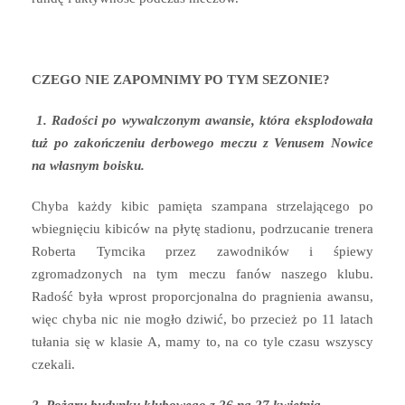
CZEGO NIE ZAPOMNIMY PO TYM SEZONIE?
1. Radości po wywalczonym awansie, która eksplodowała
tuż po zakończeniu derbowego meczu z Venusem Nowice
na własnym boisku.
Chyba każdy kibic pamięta szampana strzelającego po
wbiegnięciu kibiców na płytę stadionu, podrzucanie trenera
Roberta Tymcika przez zawodników i śpiewy
zgromadzonych na tym meczu fanów naszego klubu.
Radość była wprost proporcjonalna do pragnienia awansu,
więc chyba nic nie mogło dziwić, bo przecież po 11 latach
tułania się w klasie A, mamy to, na co tyle czasu wszyscy
czekali.
2. Pożaru budynku klubowego z 26 na 27 kwietnia.