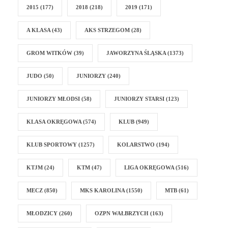
2015
(177)
2018
(218)
2019
(171)
A KLASA
(43)
AKS STRZEGOM
(28)
GROM WITKÓW
(39)
JAWORZYNA ŚLĄSKA
(1373)
JUDO
(50)
JUNIORZY
(240)
JUNIORZY MŁODSI
(58)
JUNIORZY STARSI
(123)
KLASA OKRĘGOWA
(574)
KLUB
(949)
KLUB SPORTOWY
(1257)
KOLARSTWO
(194)
KTJM
(24)
KTM
(47)
LIGA OKRĘGOWA
(516)
MECZ
(850)
MKS KAROLINA
(1550)
MTB
(61)
MŁODZICY
(260)
OZPN WAŁBRZYCH
(163)