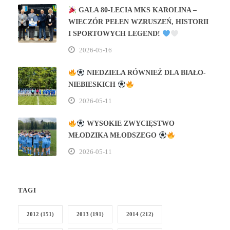
GALA 80‑LECIA MKS KAROLINA –
WIECZÓR PEŁEN WZRUSZEŃ, HISTORII
I SPORTOWYCH LEGEND!
2026-05-16
NIEDZIELA RÓWNIEŻ DLA BIAŁO-
NIEBIESKICH
2026-05-11
WYSOKIE ZWYCIĘSTWO
MŁODZIKA MŁODSZEGO
2026-05-11
TAGI
2012
(151)
2013
(191)
2014
(212)