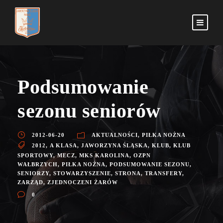
Podsumowanie
sezonu seniorów
2012-06-20
AKTUALNOŚCI
,
PIŁKA NOŻNA
2012
,
A KLASA
,
JAWORZYNA ŚLĄSKA
,
KLUB
,
KLUB
SPORTOWY
,
MECZ
,
MKS KAROLINA
,
OZPN
WAŁBRZYCH
,
PIŁKA NOŻNA
,
PODSUMOWANIE SEZONU
,
SENIORZY
,
STOWARZYSZENIE
,
STRONA
,
TRANSFERY
,
ZARZĄD
,
ZJEDNOCZENI ŻARÓW
0