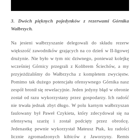
3. Dwóch pięknych pojedynków z rezerwami Górnika
Wałbrzych.
Na jesieni wałbrzyszanie delegowali do składu rezerw
większość zawodników grających na co dzień w II-ligowej
drużynie. Nie było w tym nic dziwnego, ponieważ kolejkę
wcześniej Górnicy przegrali z Kolibrem Ściechów, a my
przyjeżdżaliśmy do Wałbrzycha z kompletem zwycięstw.
Pomimo tak dużego potencjału ofensywnego Górnika nasz
zespół bronił się rewelacyjnie. Jeden jedyny błąd w obronie
został od razu wykorzystany przez gospodarzy. Ich radość
nie trwała jednak zbyt długo. W polu karnym wałbrzyszan
faulowany był Paweł Czykieta, który zdecydował się na
ofensywną szarżę i został podcięty przez obrońcę.
Jedenastkę pewnie wykorzystał Mateusz Ptak, ku radości
licznie zgromadzonych kibiców z Jaworzyny. Remis