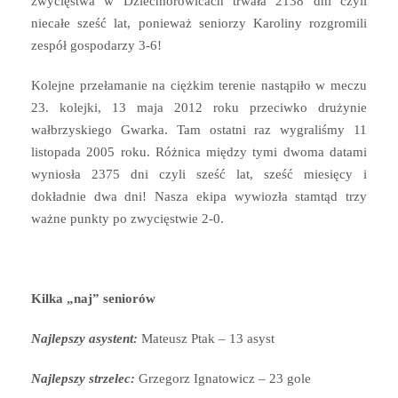
zwycięstwa w Dziećmorowicach trwała 2138 dni czyli
niecałe sześć lat, ponieważ seniorzy Karoliny rozgromili
zespół gospodarzy 3-6!
Kolejne przełamanie na ciężkim terenie nastąpiło w meczu
23. kolejki, 13 maja 2012 roku przeciwko drużynie
wałbrzyskiego Gwarka. Tam ostatni raz wygraliśmy 11
listopada 2005 roku. Różnica między tymi dwoma datami
wyniosła 2375 dni czyli sześć lat, sześć miesięcy i
dokładnie dwa dni! Nasza ekipa wywiozła stamtąd trzy
ważne punkty po zwycięstwie 2-0.
Kilka „naj” seniorów
Najlepszy asystent:
Mateusz Ptak – 13 asyst
Najlepszy strzelec:
Grzegorz Ignatowicz – 23 gole