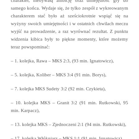
charakter, niebywałą ambicję oraz umiejętność gry do
samego końca. Wydaje się, że tylko zespół z wykreowanym
charakterem stać było aż sześciokrotnie wspiąć się na
wyżyny swoich umiejętności i w ostatnich chwilach meczu
wyjść na prowadzenie, a raz wyrównać rezultat. Z punktu
widzenia kibica były to piękne momenty, które możemy
teraz powspominać:
– 1. kolejka, Rawa – MKS 2:3, (93 min. Ignatowicz),
– 5. kolejka, Koliber – MKS 3:4 (91 min. Borys),
– 7. kolejka MKS Sudety 3:2 (92 min. Czykieta),
– 10. kolejka MKS – Granit 3:2 (91 min. Rutkowski, 95
min. Karpacz),
– 13. kolejka MKS – Zjednoczeni 2:1 (94 min. Rutkowski),
– 17. kolejka Włókniarz – MKS 1:1 (91 min. Ignatowicz).