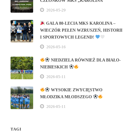
CZŁONKÓW MKS „KAROLINA”
2026-05-29
GALA 80‑LECIA MKS KAROLINA –
WIECZÓR PEŁEN WZRUSZEŃ, HISTORII
I SPORTOWYCH LEGEND!
2026-05-16
NIEDZIELA RÓWNIEŻ DLA BIAŁO-
NIEBIESKICH
2026-05-11
WYSOKIE ZWYCIĘSTWO
MŁODZIKA MŁODSZEGO
2026-05-11
TAGI