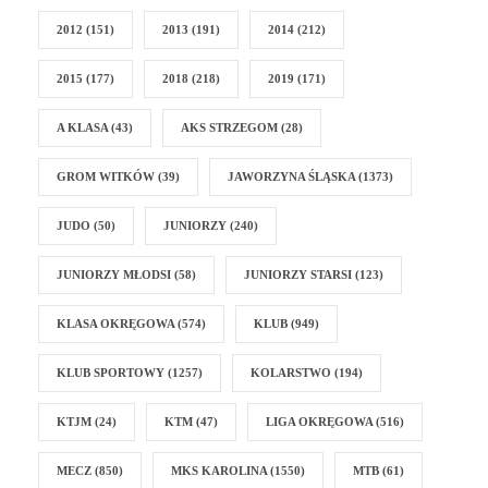
2012
(151)
2013
(191)
2014
(212)
2015
(177)
2018
(218)
2019
(171)
A KLASA
(43)
AKS STRZEGOM
(28)
GROM WITKÓW
(39)
JAWORZYNA ŚLĄSKA
(1373)
JUDO
(50)
JUNIORZY
(240)
JUNIORZY MŁODSI
(58)
JUNIORZY STARSI
(123)
KLASA OKRĘGOWA
(574)
KLUB
(949)
KLUB SPORTOWY
(1257)
KOLARSTWO
(194)
KTJM
(24)
KTM
(47)
LIGA OKRĘGOWA
(516)
MECZ
(850)
MKS KAROLINA
(1550)
MTB
(61)