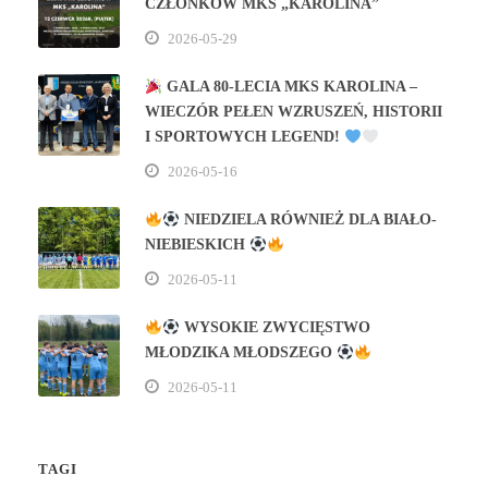
CZŁONKÓW MKS „KAROLINA”
2026-05-29
GALA 80‑LECIA MKS KAROLINA –
WIECZÓR PEŁEN WZRUSZEŃ, HISTORII
I SPORTOWYCH LEGEND!
2026-05-16
NIEDZIELA RÓWNIEŻ DLA BIAŁO-
NIEBIESKICH
2026-05-11
WYSOKIE ZWYCIĘSTWO
MŁODZIKA MŁODSZEGO
2026-05-11
TAGI