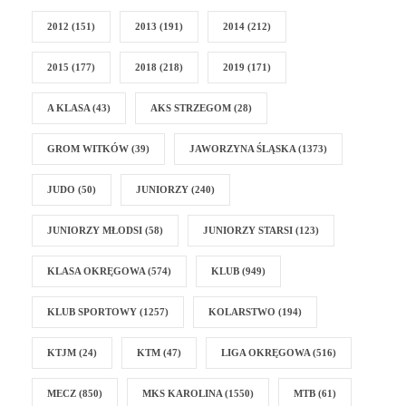
2012
(151)
2013
(191)
2014
(212)
2015
(177)
2018
(218)
2019
(171)
A KLASA
(43)
AKS STRZEGOM
(28)
GROM WITKÓW
(39)
JAWORZYNA ŚLĄSKA
(1373)
JUDO
(50)
JUNIORZY
(240)
JUNIORZY MŁODSI
(58)
JUNIORZY STARSI
(123)
KLASA OKRĘGOWA
(574)
KLUB
(949)
KLUB SPORTOWY
(1257)
KOLARSTWO
(194)
KTJM
(24)
KTM
(47)
LIGA OKRĘGOWA
(516)
MECZ
(850)
MKS KAROLINA
(1550)
MTB
(61)