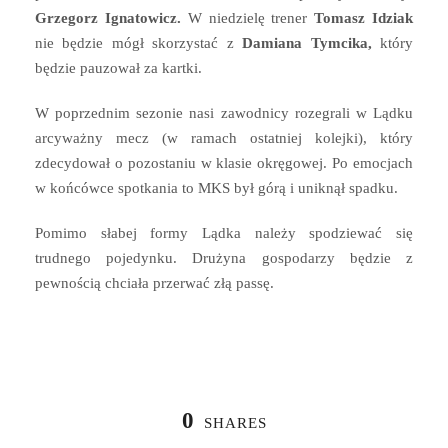
Grzegorz Ignatowicz.
W niedzielę trener
Tomasz Idziak
nie będzie mógł skorzystać z
Damiana Tymcika,
który
będzie pauzował za kartki.
W poprzednim sezonie nasi zawodnicy rozegrali w Lądku
arcyważny mecz (w ramach ostatniej kolejki), który
zdecydował o pozostaniu w klasie okręgowej. Po emocjach
w końcówce spotkania to MKS był górą i uniknął spadku.
Pomimo słabej formy Lądka należy spodziewać się
trudnego pojedynku. Drużyna gospodarzy będzie z
pewnością chciała przerwać złą passę.
0
SHARES