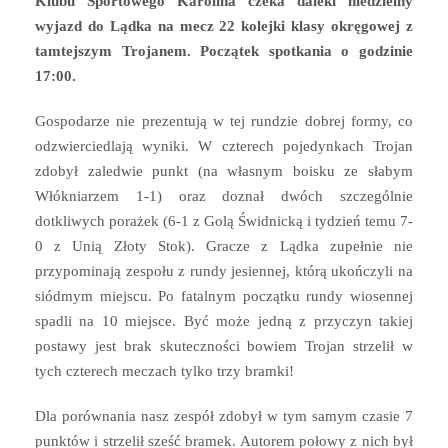
Klubu Sportowego Karolina czeka daleki niedzielny
wyjazd do Lądka na mecz 22 kolejki klasy okręgowej z
tamtejszym Trojanem. Początek spotkania o godzinie
17:00.
Gospodarze nie prezentują w tej rundzie dobrej formy, co
odzwierciedlają wyniki. W czterech pojedynkach Trojan
zdobył zaledwie punkt (na własnym boisku ze słabym
Włókniarzem 1-1) oraz doznał dwóch szczególnie
dotkliwych porażek (6-1 z Golą Świdnicką i tydzień temu 7-
0 z Unią Złoty Stok). Gracze z Lądka zupełnie nie
przypominają zespołu z rundy jesiennej, którą ukończyli na
siódmym miejscu. Po fatalnym początku rundy wiosennej
spadli na 10 miejsce. Być może jedną z przyczyn takiej
postawy jest brak skuteczności bowiem Trojan strzelił w
tych czterech meczach tylko trzy bramki!
Dla porównania nasz zespół zdobył w tym samym czasie 7
punktów i strzelił sześć bramek. Autorem połowy z nich był