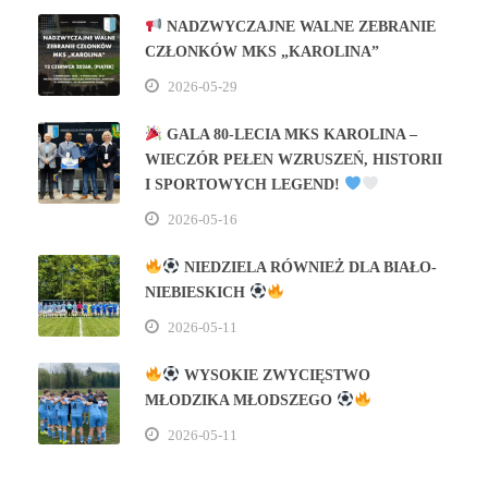
NADZWYCZAJNE WALNE ZEBRANIE
CZŁONKÓW MKS „KAROLINA”
2026-05-29
GALA 80‑LECIA MKS KAROLINA –
WIECZÓR PEŁEN WZRUSZEŃ, HISTORII
I SPORTOWYCH LEGEND!
2026-05-16
NIEDZIELA RÓWNIEŻ DLA BIAŁO-
NIEBIESKICH
2026-05-11
WYSOKIE ZWYCIĘSTWO
MŁODZIKA MŁODSZEGO
2026-05-11