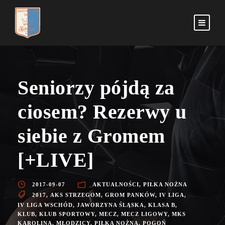
Seniorzy pójdą za
ciosem? Rezerwy u
siebie z Gromem
[+LIVE]
2017-09-07
AKTUALNOŚCI
,
PIŁKA NOŻNA
2017
,
AKS STRZEGOM
,
GROM PANKÓW
,
IV LIGA
,
IV LIGA WSCHÓD
,
JAWORZYNA ŚLĄSKA
,
KLASA B
,
KLUB
,
KLUB SPORTOWY
,
MECZ
,
MECZ LIGOWY
,
MKS
KAROLINA
,
MŁODZICY
,
PIŁKA NOŻNA
,
POGOŃ