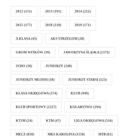
2012
(151)
2013
(191)
2014
(212)
2015
(177)
2018
(218)
2019
(171)
A KLASA
(43)
AKS STRZEGOM
(28)
GROM WITKÓW
(39)
JAWORZYNA ŚLĄSKA
(1373)
JUDO
(50)
JUNIORZY
(240)
JUNIORZY MŁODSI
(58)
JUNIORZY STARSI
(123)
KLASA OKRĘGOWA
(574)
KLUB
(949)
KLUB SPORTOWY
(1257)
KOLARSTWO
(194)
KTJM
(24)
KTM
(47)
LIGA OKRĘGOWA
(516)
MECZ
(850)
MKS KAROLINA
(1550)
MTB
(61)