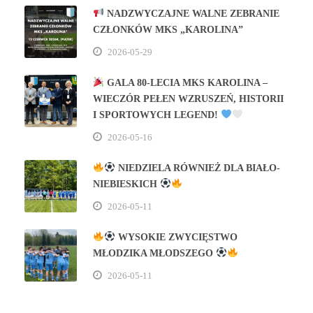
NADZWYCZAJNE WALNE ZEBRANIE
CZŁONKÓW MKS „KAROLINA”
2026-05-29
GALA 80‑LECIA MKS KAROLINA –
WIECZÓR PEŁEN WZRUSZEŃ, HISTORII
I SPORTOWYCH LEGEND!
2026-05-16
NIEDZIELA RÓWNIEŻ DLA BIAŁO-
NIEBIESKICH
2026-05-11
WYSOKIE ZWYCIĘSTWO
MŁODZIKA MŁODSZEGO
2026-05-11