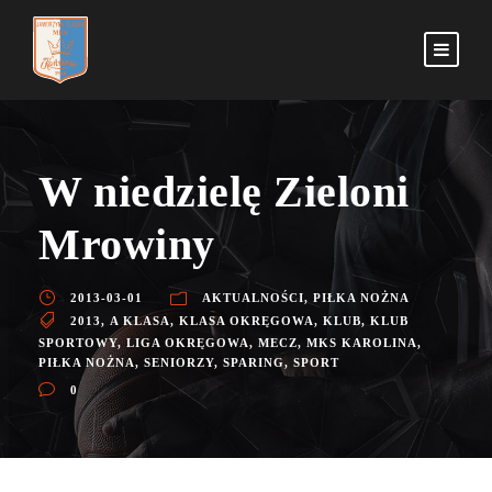
W niedzielę Zieloni
Mrowiny
2013-03-01
AKTUALNOŚCI
,
PIŁKA NOŻNA
2013
,
A KLASA
,
KLASA OKRĘGOWA
,
KLUB
,
KLUB
SPORTOWY
,
LIGA OKRĘGOWA
,
MECZ
,
MKS KAROLINA
,
PIŁKA NOŻNA
,
SENIORZY
,
SPARING
,
SPORT
0