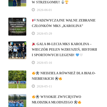
W STRZEGOMIU!
2026-06-01
NADZWYCZAJNE WALNE ZEBRANIE
CZŁONKÓW MKS „KAROLINA”
2026-05-29
GALA 80‑LECIA MKS KAROLINA –
WIECZÓR PEŁEN WZRUSZEŃ, HISTORII
I SPORTOWYCH LEGEND!
2026-05-16
NIEDZIELA RÓWNIEŻ DLA BIAŁO-
NIEBIESKICH
2026-05-11
WYSOKIE ZWYCIĘSTWO
MŁODZIKA MŁODSZEGO