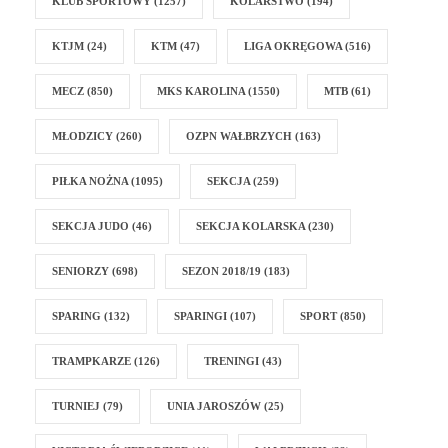
KLUB SPORTOWY
(1257)
KOLARSTWO
(194)
KTJM
(24)
KTM
(47)
LIGA OKRĘGOWA
(516)
MECZ
(850)
MKS KAROLINA
(1550)
MTB
(61)
MŁODZICY
(260)
OZPN WAŁBRZYCH
(163)
PIŁKA NOŻNA
(1095)
SEKCJA
(259)
SEKCJA JUDO
(46)
SEKCJA KOLARSKA
(230)
SENIORZY
(698)
SEZON 2018/19
(183)
SPARING
(132)
SPARINGI
(107)
SPORT
(850)
TRAMPKARZE
(126)
TRENINGI
(43)
TURNIEJ
(79)
UNIA JAROSZÓW
(25)