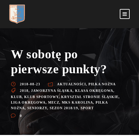
W sobotę po
pierwsze punkty?
2018-08-23
AKTUALNOŚCI
,
PIŁKA NOŻNA
2018
,
JAWORZYNA ŚLĄSKA
,
KLASA OKRĘGOWA
,
KLUB
,
KLUB SPORTOWY
,
KRYSZTAŁ STRONIE ŚLĄSKIE
,
LIGA OKRĘGOWA
,
MECZ
,
MKS KAROLINA
,
PIŁKA
NOŻNA
,
SENIORZY
,
SEZON 2018/19
,
SPORT
0