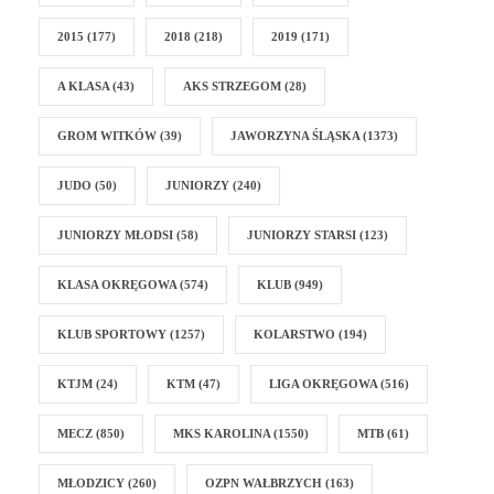
2015
(177)
2018
(218)
2019
(171)
A KLASA
(43)
AKS STRZEGOM
(28)
GROM WITKÓW
(39)
JAWORZYNA ŚLĄSKA
(1373)
JUDO
(50)
JUNIORZY
(240)
JUNIORZY MŁODSI
(58)
JUNIORZY STARSI
(123)
KLASA OKRĘGOWA
(574)
KLUB
(949)
KLUB SPORTOWY
(1257)
KOLARSTWO
(194)
KTJM
(24)
KTM
(47)
LIGA OKRĘGOWA
(516)
MECZ
(850)
MKS KAROLINA
(1550)
MTB
(61)
MŁODZICY
(260)
OZPN WAŁBRZYCH
(163)