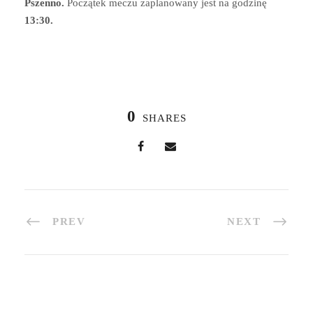
Pszenno.
Początek meczu zaplanowany jest na godzinę
13:30.
0
SHARES
PREV
NEXT