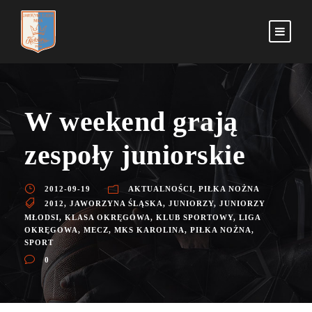
W weekend grają
zespoły juniorskie
2012-09-19
AKTUALNOŚCI
,
PIŁKA NOŻNA
2012
,
JAWORZYNA ŚLĄSKA
,
JUNIORZY
,
JUNIORZY
MŁODSI
,
KLASA OKRĘGOWA
,
KLUB SPORTOWY
,
LIGA
OKRĘGOWA
,
MECZ
,
MKS KAROLINA
,
PIŁKA NOŻNA
,
SPORT
0