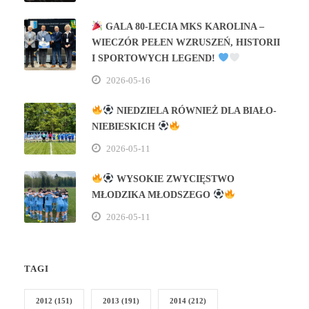
GALA 80‑LECIA MKS KAROLINA –
WIECZÓR PEŁEN WZRUSZEŃ, HISTORII
I SPORTOWYCH LEGEND!
2026-05-16
NIEDZIELA RÓWNIEŻ DLA BIAŁO-
NIEBIESKICH
2026-05-11
WYSOKIE ZWYCIĘSTWO
MŁODZIKA MŁODSZEGO
2026-05-11
TAGI
2012
(151)
2013
(191)
2014
(212)