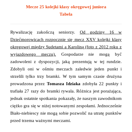
Mecze 25 kolejki klasy okręgowej juniora
Tabela
Rywalizację zakończą seniorzy.
Od godziny 16 w
Dziećmorowicach rozpocznie się mecz XXV kolejki klasy
okręgowej między Sudetami a Karoliną (foto z 2012 roku z
wyjazdowego meczu).
Gospodarze nie mogą być
zadowoleni z dyspozycji, jaką prezentują w tej rundzie.
Zdobyli oni w ośmiu meczach zaledwie jeden punkt i
strzelili tylko trzy bramki. W tym samym czasie drużyna
prowadzona przez
Tomasza Idziaka
zdobyła 22 punkty i
trafiała 27 razy do bramki rywala. Różnica jest porażająca,
jednak ostatnie spotkania pokazały, że naszym zawodnikom
ciężko gra się w niżej notowanymi zespołami. Jednocześnie
Biało-niebiescy nie mogą sobie pozwolić na utratę punktów
przed trzema ważnymi meczami.