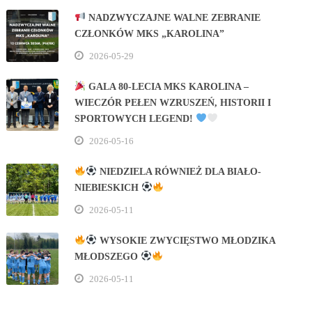
NADZWYCZAJNE WALNE ZEBRANIE
CZŁONKÓW MKS „KAROLINA”
2026-05-29
GALA 80‑LECIA MKS KAROLINA –
WIECZÓR PEŁEN WZRUSZEŃ, HISTORII I
SPORTOWYCH LEGEND!
2026-05-16
NIEDZIELA RÓWNIEŻ DLA BIAŁO-
NIEBIESKICH
2026-05-11
WYSOKIE ZWYCIĘSTWO MŁODZIKA
MŁODSZEGO
2026-05-11