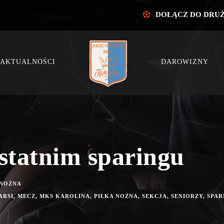
DOŁĄCZ DO DRU
AKTUALNOŚCI
DAROWIZNY
statnim sparingu
 NOŻNA
ARSI
,
MECZ
,
MKS KAROLINA
,
PIŁKA NOŻNA
,
SEKCJA
,
SENIORZY
,
SPAR