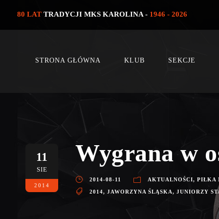
80 LAT
TRADYCJI MKS KAROLINA -
1946 - 2026
STRONA GŁÓWNA
KLUB
SEKCJE
Wygrana w o
11
SIE
2014-08-11
AKTUALNOŚCI
,
PIŁKA
2014
2014
,
JAWORZYNA ŚLĄSKA
,
JUNIORZY ST