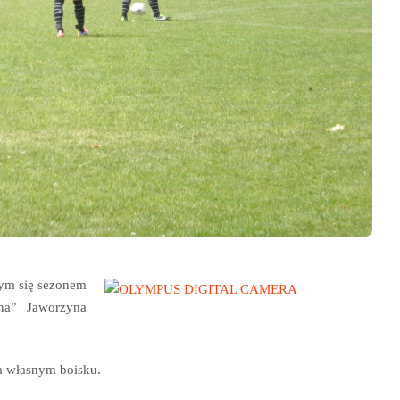
cym się sezonem
ina” Jaworzyna
 własnym boisku.