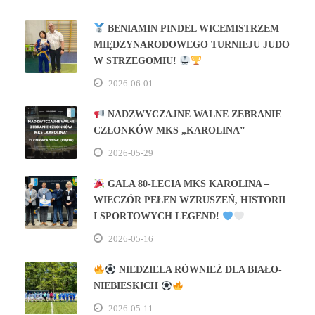
BENIAMIN PINDEL WICEMISTRZEM
MIĘDZYNARODOWEGO TURNIEJU JUDO
W STRZEGOMIU!
2026-06-01
NADZWYCZAJNE WALNE ZEBRANIE
CZŁONKÓW MKS „KAROLINA”
2026-05-29
GALA 80‑LECIA MKS KAROLINA –
WIECZÓR PEŁEN WZRUSZEŃ, HISTORII
I SPORTOWYCH LEGEND!
2026-05-16
NIEDZIELA RÓWNIEŻ DLA BIAŁO-
NIEBIESKICH
2026-05-11