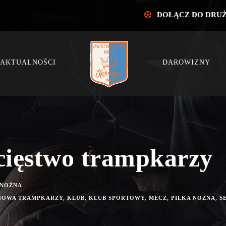
DOŁĄCZ DO DRU
AKTUALNOŚCI
DAROWIZNY
cięstwo trampkarzy
 NOŻNA
NOWA TRAMPKARZY
,
KLUB
,
KLUB SPORTOWY
,
MECZ
,
PIŁKA NOŻNA
,
S