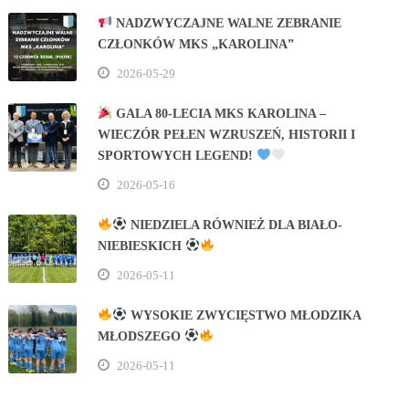
NADZWYCZAJNE WALNE ZEBRANIE
CZŁONKÓW MKS „KAROLINA”
2026-05-29
GALA 80‑LECIA MKS KAROLINA –
WIECZÓR PEŁEN WZRUSZEŃ, HISTORII I
SPORTOWYCH LEGEND!
2026-05-16
NIEDZIELA RÓWNIEŻ DLA BIAŁO-
NIEBIESKICH
2026-05-11
WYSOKIE ZWYCIĘSTWO MŁODZIKA
MŁODSZEGO
2026-05-11