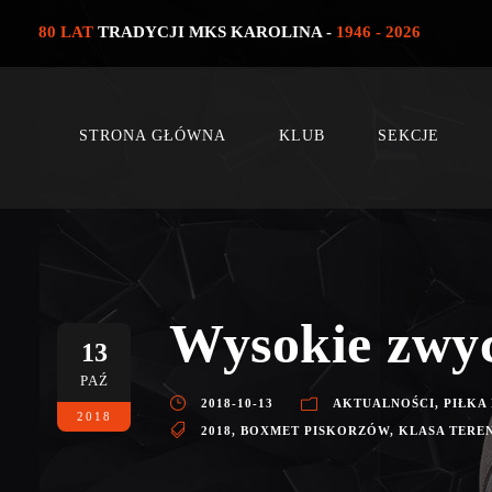
80 LAT
TRADYCJI MKS KAROLINA -
1946 - 2026
STRONA GŁÓWNA
KLUB
SEKCJE
Wysokie zwy
13
PAŹ
2018-10-13
AKTUALNOŚCI
,
PIŁKA
2018
2018
,
BOXMET PISKORZÓW
,
KLASA TERE