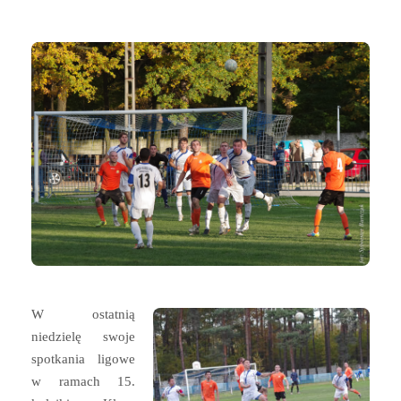
W ostatnią
niedzielę swoje
spotkania ligowe
w ramach 15.