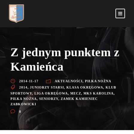
Z jednym punktem z
Kamieńca
2014-11-17
AKTUALNOŚCI
,
PIŁKA NOŻNA
2014
,
JUNIORZY STARSI
,
KLASA OKRĘGOWA
,
KLUB
SPORTOWY
,
LIGA OKRĘGOWA
,
MECZ
,
MKS KAROLINA
,
PIŁKA NOŻNA
,
SENIORZY
,
ZAMEK KAMIENIEC
ZABKOWICKI
0