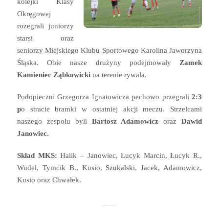
kolejki Klasy
Okręgowej
rozegrali juniorzy
starsi oraz
seniorzy Miejskiego Klubu Sportowego Karolina Jaworzyna
Śląska. Obie nasze drużyny podejmowały
Zamek
Kamieniec Ząbkowicki
na terenie rywala.
Podopieczni Grzegorza Ignatowicza pechowo przegrali
2:3
p
o stracie bramki w ostatniej akcji meczu. Strzelcami
naszego zespołu byli
Bartosz Adamowicz
oraz
Dawid
Janowiec.
Skład MKS:
Halik – Janowiec, Łucyk Marcin, Łucyk R.,
Wudel, Tymcik B., Kusio, Szukalski, Jacek, Adamowicz,
Kusio oraz Chwałek.
___