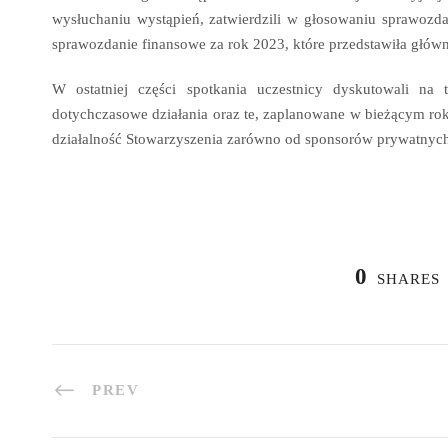
wysłuchaniu wystąpień, zatwierdzili w głosowaniu sprawozdan
sprawozdanie finansowe za rok 2023, które przedstawiła głó
W ostatniej części spotkania uczestnicy dyskutowali na 
dotychczasowe działania oraz te, zaplanowane w bieżącym r
działalność Stowarzyszenia zarówno od sponsorów prywatnych j
0
SHARES
PREV