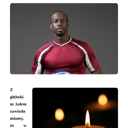
Z
głęboki
m żalem
zawiada
miamy,
że w