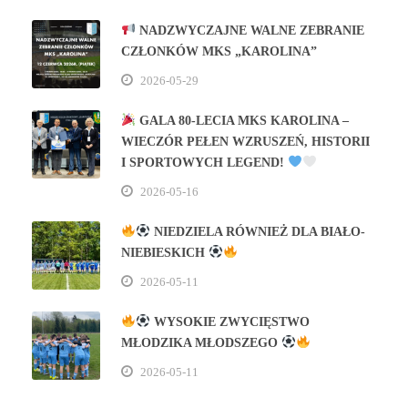
NADZWYCZAJNE WALNE ZEBRANIE
CZŁONKÓW MKS „KAROLINA”
2026-05-29
GALA 80‑LECIA MKS KAROLINA –
WIECZÓR PEŁEN WZRUSZEŃ, HISTORII
I SPORTOWYCH LEGEND!
2026-05-16
NIEDZIELA RÓWNIEŻ DLA BIAŁO-
NIEBIESKICH
2026-05-11
WYSOKIE ZWYCIĘSTWO
MŁODZIKA MŁODSZEGO
2026-05-11