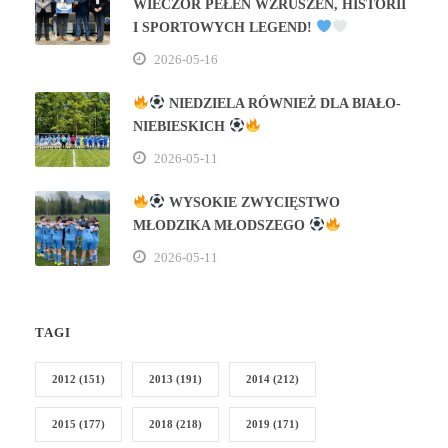
WIECZÓR PEŁEN WZRUSZEŃ, HISTORII
I SPORTOWYCH LEGEND!
2026-05-16
NIEDZIELA RÓWNIEŻ DLA BIAŁO-
NIEBIESKICH
2026-05-11
WYSOKIE ZWYCIĘSTWO
MŁODZIKA MŁODSZEGO
2026-05-11
TAGI
2012
(151)
2013
(191)
2014
(212)
2015
(177)
2018
(218)
2019
(171)