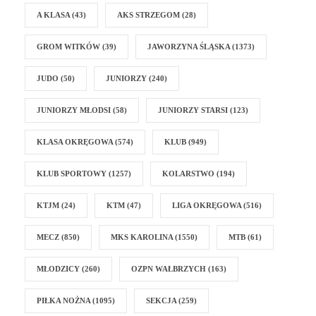
A KLASA
(43)
AKS STRZEGOM
(28)
GROM WITKÓW
(39)
JAWORZYNA ŚLĄSKA
(1373)
JUDO
(50)
JUNIORZY
(240)
JUNIORZY MŁODSI
(58)
JUNIORZY STARSI
(123)
KLASA OKRĘGOWA
(574)
KLUB
(949)
KLUB SPORTOWY
(1257)
KOLARSTWO
(194)
KTJM
(24)
KTM
(47)
LIGA OKRĘGOWA
(516)
MECZ
(850)
MKS KAROLINA
(1550)
MTB
(61)
MŁODZICY
(260)
OZPN WAŁBRZYCH
(163)
PIŁKA NOŻNA
(1095)
SEKCJA
(259)