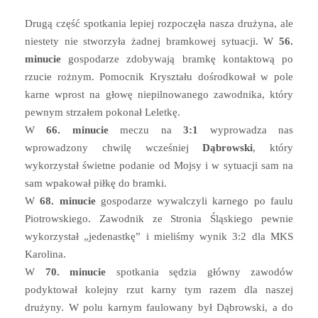
Drugą część spotkania lepiej rozpoczęła nasza drużyna, ale
niestety nie stworzyła żadnej bramkowej sytuacji. W
56.
minucie
gospodarze zdobywają bramkę kontaktową po
rzucie rożnym. Pomocnik Kryształu dośrodkował w pole
karne wprost na głowę niepilnowanego zawodnika, który
pewnym strzałem pokonał Leletkę.
W
66. minucie
meczu na
3:1
wyprowadza nas
wprowadzony chwilę wcześniej
Dąbrowski
, który
wykorzystał świetne podanie od Mojsy i w sytuacji sam na
sam wpakował piłkę do bramki.
W
68. minucie
gospodarze wywalczyli karnego po faulu
Piotrowskiego. Zawodnik ze Stronia Śląskiego pewnie
wykorzystał „jedenastkę” i mieliśmy wynik 3:2 dla MKS
Karolina.
W
70. minucie
spotkania sędzia główny zawodów
podyktował kolejny rzut karny tym razem dla naszej
drużyny. W polu karnym faulowany był Dąbrowski, a do