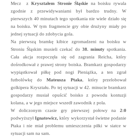
Mecz z
Kryształem Stronie Śląskie
na boisku rywala
zgodnie z przewidywaniami był bardzo trudny. W
pierwszych 40 minutach tego spotkania nie wiele działo się
na boisku. W tym fragmencie gry obie drużyny miały po
jednej sytuacji do zdobycia gola.
Na pierwszą bramkę kibice zgromadzeni na boisku w
Stroniu Śląskim musieli czekać do
38. minuty
spotkania.
Cała akcja rozpoczęła się od zagrania Reicha, który
dośrodkował z prawej strony boiska. Bramkarz gospodarzy
wypiąstkował piłkę pod nogi Pieniążka, a ten zgrał
futbolówkę do
Mateusza Ptaka
, który przelobował
golkipera Kryształu. Po tej sytuacji w 42. minucie bramkarz
gospodarzy musiał opuścić boisko z powodu kontuzji
kolana, a w jego miejsce wszedł zawodnik z pola.
W doliczonym czasie gry pierwszej połowy na
2:0
podwyższył
Ignatowicz,
który wykorzystał świetne podanie
Ptaka i nie miał problemu umieszczenia piłki w siatce w
sytuacji sam na sam.