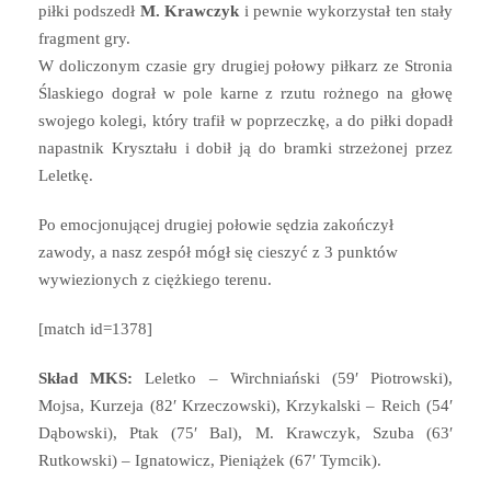
piłki podszedł
M. Krawczyk
i pewnie wykorzystał ten stały
fragment gry.
W doliczonym czasie gry drugiej połowy piłkarz ze Stronia
Ślaskiego dograł w pole karne z rzutu rożnego na głowę
swojego kolegi, który trafił w poprzeczkę, a do piłki dopadł
napastnik Kryształu i dobił ją do bramki strzeżonej przez
Leletkę.
Po emocjonującej drugiej połowie sędzia zakończył
zawody, a nasz zespół mógł się cieszyć z 3 punktów
wywiezionych z ciężkiego terenu.
[match id=1378]
Skład MKS:
Leletko – Wirchniański (59′ Piotrowski),
Mojsa, Kurzeja (82′ Krzeczowski), Krzykalski – Reich (54′
Dąbowski), Ptak (75′ Bal), M. Krawczyk, Szuba (63′
Rutkowski) – Ignatowicz, Pieniążek (67′ Tymcik).