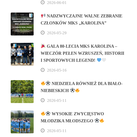
2026-06-01
NADZWYCZAJNE WALNE ZEBRANIE
CZŁONKÓW MKS „KAROLINA”
2026-05-29
GALA 80‑LECIA MKS KAROLINA –
WIECZÓR PEŁEN WZRUSZEŃ, HISTORII
I SPORTOWYCH LEGEND!
2026-05-16
NIEDZIELA RÓWNIEŻ DLA BIAŁO-
NIEBIESKICH
2026-05-11
WYSOKIE ZWYCIĘSTWO
MŁODZIKA MŁODSZEGO
2026-05-11