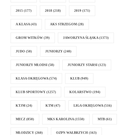
2015
(177)
2018
(218)
2019
(171)
A KLASA
(43)
AKS STRZEGOM
(28)
GROM WITKÓW
(39)
JAWORZYNA ŚLĄSKA
(1373)
JUDO
(50)
JUNIORZY
(240)
JUNIORZY MŁODSI
(58)
JUNIORZY STARSI
(123)
KLASA OKRĘGOWA
(574)
KLUB
(949)
KLUB SPORTOWY
(1257)
KOLARSTWO
(194)
KTJM
(24)
KTM
(47)
LIGA OKRĘGOWA
(516)
MECZ
(850)
MKS KAROLINA
(1550)
MTB
(61)
MŁODZICY
(260)
OZPN WAŁBRZYCH
(163)