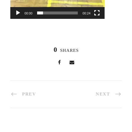
00:00
00:24
0
SHARES
PREV
NEXT