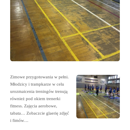
Zimowe przygotowania w pełni.
Młodzicy i trampkarze w celu
urozmaicenia treningów trenują
również pod okiem trenerki
fitness. Zajęcia aerobowe,
tabata… Zobaczcie glaerię zdjęć
i fimów…