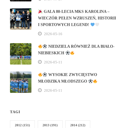
GALA 80‑LECIA MKS KAROLINA –
WIECZÓR PEŁEN WZRUSZEŃ, HISTORII
I SPORTOWYCH LEGEND!
2026-05-16
NIEDZIELA RÓWNIEŻ DLA BIAŁO-
NIEBIESKICH
2026-05-11
WYSOKIE ZWYCIĘSTWO
MŁODZIKA MŁODSZEGO
2026-05-11
TAGI
2012
(151)
2013
(191)
2014
(212)