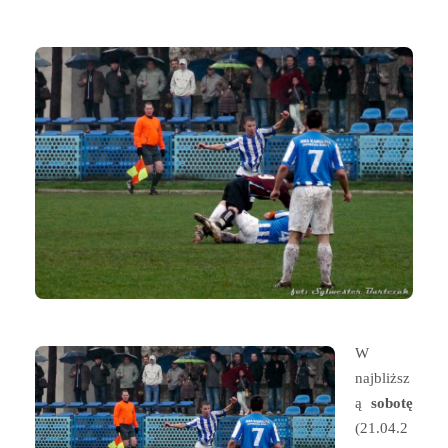
W
najbliższ
ą
sobotę
(21.04.2