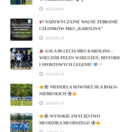
2026-06-01
NADZWYCZAJNE WALNE ZEBRANIE
CZŁONKÓW MKS „KAROLINA”
2026-05-29
GALA 80‑LECIA MKS KAROLINA –
WIECZÓR PEŁEN WZRUSZEŃ, HISTORII
I SPORTOWYCH LEGEND!
2026-05-16
NIEDZIELA RÓWNIEŻ DLA BIAŁO-
NIEBIESKICH
2026-05-11
WYSOKIE ZWYCIĘSTWO
MŁODZIKA MŁODSZEGO