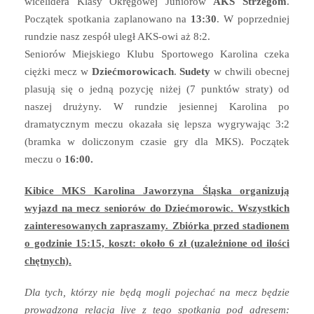
wicelidera Klasy Okręgowej Juniorów
AKS Strzegom
.
Początek spotkania zaplanowano na
13:30
. W poprzedniej
rundzie nasz zespół uległ AKS-owi aż 8:2.
Seniorów Miejskiego Klubu Sportowego Karolina czeka
ciężki mecz w
Dziećmorowicach
.
Sudety
w chwili obecnej
plasują się o jedną pozycję niżej (7 punktów straty) od
naszej drużyny. W rundzie jesiennej Karolina po
dramatycznym meczu okazała się lepsza wygrywając 3:2
(bramka w doliczonym czasie gry dla MKS). Początek
meczu o
16:00.
Kibice MKS Karolina Jaworzyna Śląska organizują
wyjazd na mecz seniorów do Dziećmorowic. Wszystkich
zainteresowanych zapraszamy. Zbiórka przed stadionem
o godzinie 15:15, koszt: około 6 zł (uzależnione od ilości
chętnych).
Dla tych, którzy nie będą mogli pojechać na mecz będzie
prowadzona relacja live z tego spotkania pod adresem: