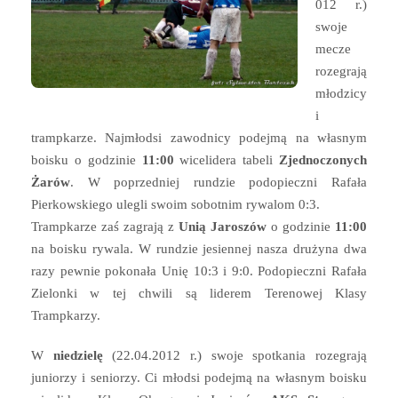
012 r.)
swoje
mecze
rozegrają
młodzicy
i
trampkarze. Najmłodsi zawodnicy podejmą na własnym
boisku o godzinie
11:00
wicelidera tabeli
Zjednoczonych
Żarów
. W poprzedniej rundzie podopieczni Rafała
Pierkowskiego ulegli swoim sobotnim rywalom 0:3.
Trampkarze zaś zagrają z
Unią Jaroszów
o godzinie
11:00
na boisku rywala. W rundzie jesiennej nasza drużyna dwa
razy pewnie pokonała Unię 10:3 i 9:0. Podopieczni Rafała
Zielonki w tej chwili są liderem Terenowej Klasy
Trampkarzy.
W
niedzielę
(22.04.2012 r.) swoje spotkania rozegrają
juniorzy i seniorzy. Ci młodsi podejmą na własnym boisku