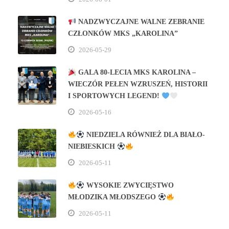
NADZWYCZAJNE WALNE ZEBRANIE
CZŁONKÓW MKS „KAROLINA”
2026-05-29
GALA 80‑LECIA MKS KAROLINA –
WIECZÓR PEŁEN WZRUSZEŃ, HISTORII
I SPORTOWYCH LEGEND!
2026-05-16
NIEDZIELA RÓWNIEŻ DLA BIAŁO-
NIEBIESKICH
2026-05-11
WYSOKIE ZWYCIĘSTWO
MŁODZIKA MŁODSZEGO
2026-05-11