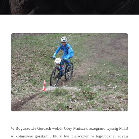
W Boguszowie Gorcach wokół Góry Mniszek rozegrano wyścig MTB
w kolarstwie górskim , który był pierwszym w tegorocznej edycji