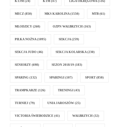
KTJM
(24)
KTM
(47)
LIGA OKRĘGOWA
(516)
MECZ
(850)
MKS KAROLINA
(1550)
MTB
(61)
MŁODZICY
(260)
OZPN WAŁBRZYCH
(163)
PIŁKA NOŻNA
(1095)
SEKCJA
(259)
SEKCJA JUDO
(46)
SEKCJA KOLARSKA
(230)
SENIORZY
(698)
SEZON 2018/19
(183)
SPARING
(132)
SPARINGI
(107)
SPORT
(850)
TRAMPKARZE
(126)
TRENINGI
(43)
TURNIEJ
(79)
UNIA JAROSZÓW
(25)
VICTORIA ŚWIEBODZICE
(41)
WAŁBRZYCH
(32)