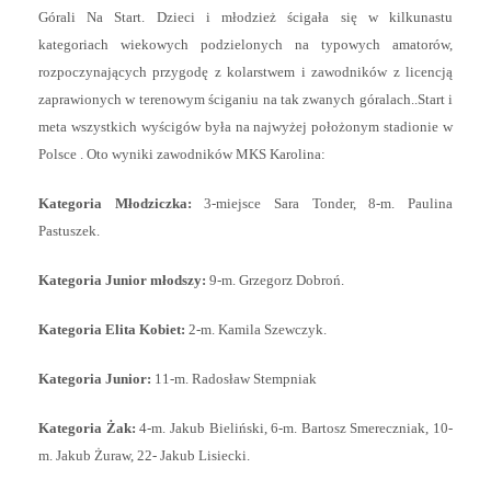
Górali Na Start. Dzieci i młodzież ścigała się w kilkunastu
kategoriach wiekowych podzielonych na typowych amatorów,
rozpoczynających przygodę z kolarstwem i zawodników z licencją
zaprawionych w terenowym ściganiu na tak zwanych góralach..Start i
meta wszystkich wyścigów była na najwyżej położonym stadionie w
Polsce . Oto wyniki zawodników MKS Karolina:
Kategoria Młodziczka:
3-miejsce Sara Tonder, 8-m. Paulina
Pastuszek.
Kategoria Junior młodszy:
9-m. Grzegorz Dobroń.
Kategoria Elita Kobiet:
2-m. Kamila Szewczyk.
Kategoria Junior:
11-m. Radosław Stempniak
Kategoria Żak:
4-m. Jakub Bieliński, 6-m. Bartosz Smereczniak, 10-
m. Jakub Żuraw, 22- Jakub Lisiecki.