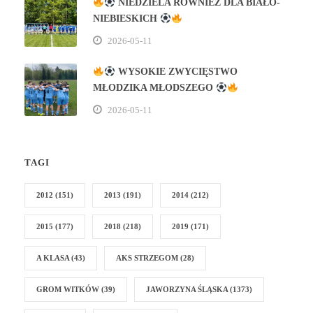
NIEDZIELA RÓWNIEŻ DLA BIAŁO-
NIEBIESKICH
2026-05-11
WYSOKIE ZWYCIĘSTWO
MŁODZIKA MŁODSZEGO
2026-05-11
TAGI
2012
(151)
2013
(191)
2014
(212)
2015
(177)
2018
(218)
2019
(171)
A KLASA
(43)
AKS STRZEGOM
(28)
GROM WITKÓW
(39)
JAWORZYNA ŚLĄSKA
(1373)