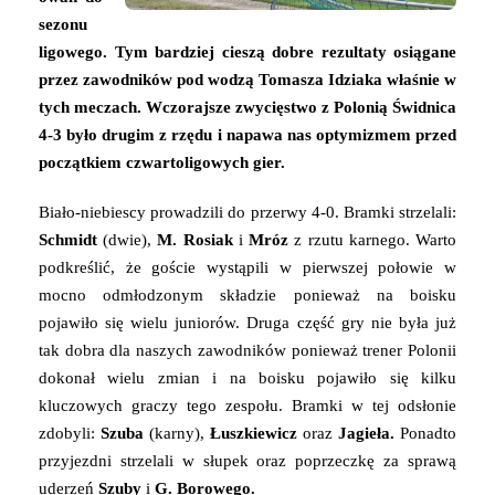
sezonu
ligowego. Tym bardziej cieszą dobre rezultaty osiągane
przez zawodników pod wodzą Tomasza Idziaka właśnie w
tych meczach. Wczorajsze zwycięstwo z Polonią Świdnica
4-3 było drugim z rzędu i napawa nas optymizmem przed
początkiem czwartoligowych gier.
Biało-niebiescy prowadzili do przerwy 4-0. Bramki strzelali:
Schmidt
(dwie),
M. Rosiak
i
Mróz
z rzutu karnego. Warto
podkreślić, że goście wystąpili w pierwszej połowie w
mocno odmłodzonym składzie ponieważ na boisku
pojawiło się wielu juniorów. Druga część gry nie była już
tak dobra dla naszych zawodników ponieważ trener Polonii
dokonał wielu zmian i na boisku pojawiło się kilku
kluczowych graczy tego zespołu. Bramki w tej odsłonie
zdobyli:
Szuba
(karny),
Łuszkiewicz
oraz
Jagieła.
Ponadto
przyjezdni strzelali w słupek oraz poprzeczkę za sprawą
uderzeń
Szuby
i
G. Borowego.