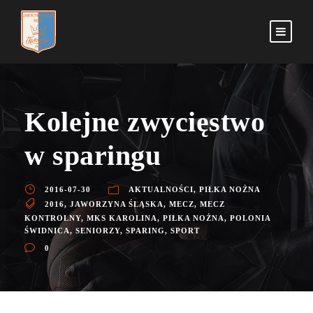
Kolejne zwycięstwo
w sparingu
2016-07-30
AKTUALNOŚCI
,
PIŁKA NOŻNA
2016
,
JAWORZYNA ŚLĄSKA
,
MECZ
,
MECZ
KONTROLNY
,
MKS KAROLINA
,
PIŁKA NOŻNA
,
POLONIA
ŚWIDNICA
,
SENIORZY
,
SPARING
,
SPORT
0