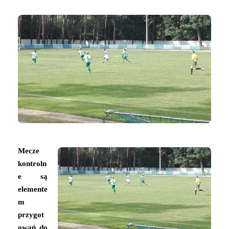
Mecze
kontroln
e są
elemente
m
przygot
owań do