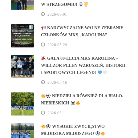
W STRZEGOMIU!
2026-06-01
NADZWYCZAJNE WALNE ZEBRANIE
CZŁONKÓW MKS „KAROLINA”
2026-05-29
GALA 80‑LECIA MKS KAROLINA –
WIECZÓR PEŁEN WZRUSZEŃ, HISTORII
I SPORTOWYCH LEGEND!
2026-05-16
NIEDZIELA RÓWNIEŻ DLA BIAŁO-
NIEBIESKICH
2026-05-11
WYSOKIE ZWYCIĘSTWO
MŁODZIKA MŁODSZEGO