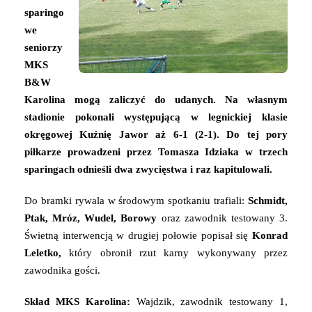
sparingo
we
seniorzy
MKS
B&W
Karolina mogą zaliczyć do udanych. Na własnym
stadionie pokonali występującą w legnickiej klasie
okręgowej Kuźnię Jawor aż 6-1 (2-1). Do tej pory
piłkarze prowadzeni przez Tomasza Idziaka w trzech
sparingach odnieśli dwa zwycięstwa i raz kapitulowali.
Do bramki rywala w środowym spotkaniu trafiali:
Schmidt,
Ptak, Mróz, Wudel, Borowy
oraz zawodnik testowany 3.
Świetną interwencją w drugiej połowie popisał się
Konrad
Leletko,
który obronił rzut karny wykonywany przez
zawodnika gości.
Skład MKS Karolina:
Wajdzik, zawodnik testowany 1,