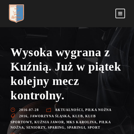
Wysoka wygrana z
Kuźnią. Już w piątek
kolejny mecz
kontrolny.
2016-07-28
AKTUALNOŚCI
,
PIŁKA NOŻNA
2016
,
JAWORZYNA ŚLĄSKA
,
KLUB
,
KLUB
SPORTOWY
,
KUŹNIA JAWOR
,
MKS KAROLINA
,
PIŁKA
NOŻNA
,
SENIORZY
,
SPARING
,
SPARINGI
,
SPORT