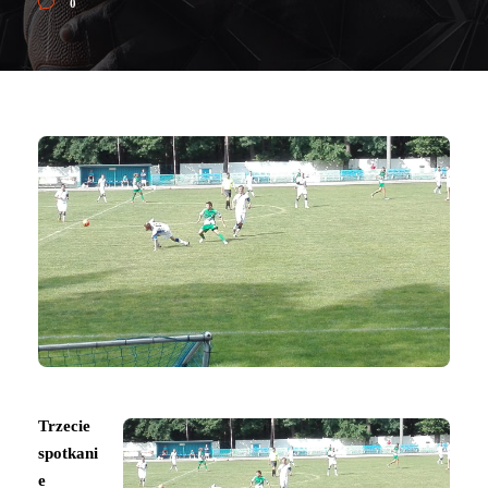
0
Trzecie
spotkani
e