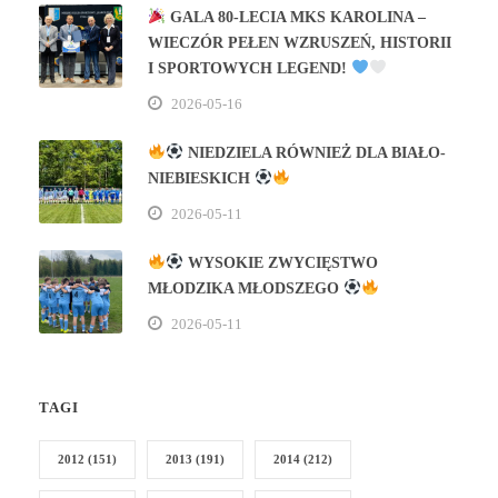
GALA 80‑LECIA MKS KAROLINA –
WIECZÓR PEŁEN WZRUSZEŃ, HISTORII
I SPORTOWYCH LEGEND!
2026-05-16
NIEDZIELA RÓWNIEŻ DLA BIAŁO-
NIEBIESKICH
2026-05-11
WYSOKIE ZWYCIĘSTWO
MŁODZIKA MŁODSZEGO
2026-05-11
TAGI
2012
(151)
2013
(191)
2014
(212)