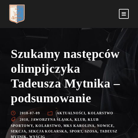
Szukamy następców
olimpijczyka
Tadeusza Mytnika –
podsumowanie
2018-07-09
AKTUALNOŚCI
,
KOLARSTWO
2018
,
JAWORZYNA ŚLĄSKA
,
KLUB
,
KLUB
SPORTOWY
,
KOLARSTWO
,
MKS KAROLINA
,
NOWICE
,
SEKCJA
,
SEKCJA KOLARSKA
,
SPORT
,
SZOSA
,
TADEUSZ
MYTNIK
,
WYŚCIG