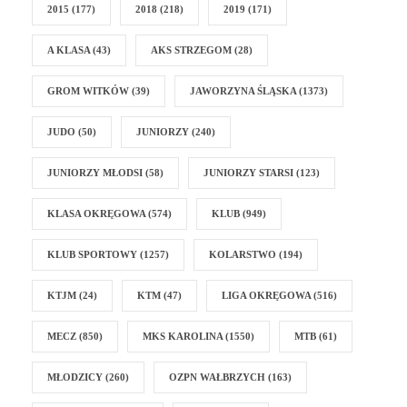
2015
(177)
2018
(218)
2019
(171)
A KLASA
(43)
AKS STRZEGOM
(28)
GROM WITKÓW
(39)
JAWORZYNA ŚLĄSKA
(1373)
JUDO
(50)
JUNIORZY
(240)
JUNIORZY MŁODSI
(58)
JUNIORZY STARSI
(123)
KLASA OKRĘGOWA
(574)
KLUB
(949)
KLUB SPORTOWY
(1257)
KOLARSTWO
(194)
KTJM
(24)
KTM
(47)
LIGA OKRĘGOWA
(516)
MECZ
(850)
MKS KAROLINA
(1550)
MTB
(61)
MŁODZICY
(260)
OZPN WAŁBRZYCH
(163)