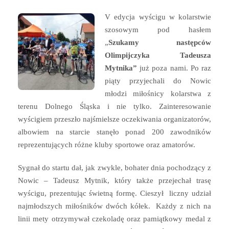
V edycja wyścigu w kolarstwie
szosowym pod hasłem
„
Szukamy następców
Olimpijczyka Tadeusza
Mytnika”
już poza nami. Po raz
piąty przyjechali do Nowic
młodzi miłośnicy kolarstwa z
terenu Dolnego Śląska i nie tylko. Zainteresowanie
wyścigiem przeszło najśmielsze oczekiwania organizatorów,
albowiem na starcie stanęło ponad 200 zawodników
reprezentujących różne kluby sportowe oraz amatorów.
Sygnał do startu dał, jak zwykle, bohater dnia pochodzący z
Nowic – Tadeusz Mytnik, który także przejechał trasę
wyścigu, prezentując świetną formę. Cieszył liczny udział
najmłodszych miłośników dwóch kółek. Każdy z nich na
linii mety otrzymywał czekoladę oraz pamiątkowy medal z