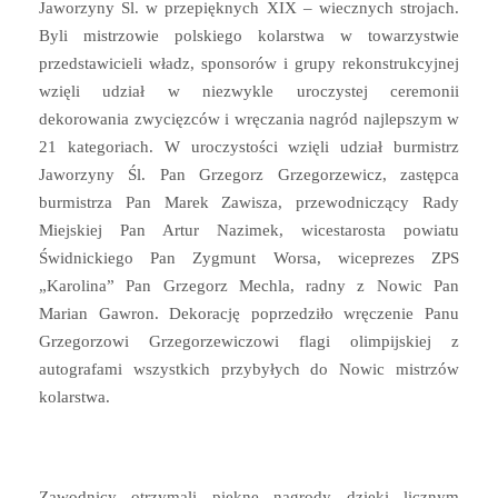
Jaworzyny Sl. w przepięknych XIX – wiecznych strojach.
Byli mistrzowie polskiego kolarstwa w towarzystwie
przedstawicieli władz, sponsorów i grupy rekonstrukcyjnej
wzięli udział w niezwykle uroczystej ceremonii
dekorowania zwycięzców i wręczania nagród najlepszym w
21 kategoriach. W uroczystości wzięli udział burmistrz
Jaworzyny Śl. Pan Grzegorz Grzegorzewicz, zastępca
burmistrza Pan Marek Zawisza, przewodniczący Rady
Miejskiej Pan Artur Nazimek, wicestarosta powiatu
Świdnickiego Pan Zygmunt Worsa, wiceprezes ZPS
„Karolina” Pan Grzegorz Mechla, radny z Nowic Pan
Marian Gawron. Dekorację poprzedziło wręczenie Panu
Grzegorzowi Grzegorzewiczowi flagi olimpijskiej z
autografami wszystkich przybyłych do Nowic mistrzów
kolarstwa.
Zawodnicy otrzymali piękne nagrody dzięki licznym