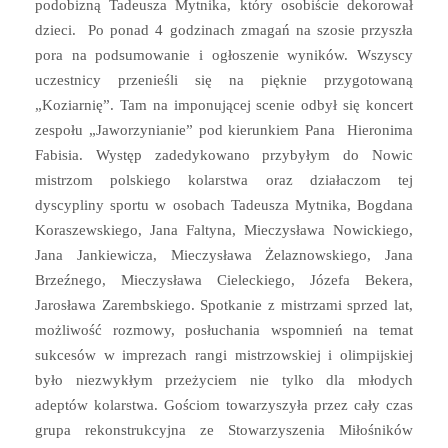
podobizną Tadeusza Mytnika, który osobiście dekorował
dzieci. Po ponad 4 godzinach zmagań na szosie przyszła
pora na podsumowanie i ogłoszenie wyników. Wszyscy
uczestnicy przenieśli się na pięknie przygotowaną
„Koziarnię”. Tam na imponującej scenie odbył się koncert
zespołu „Jaworzynianie” pod kierunkiem Pana Hieronima
Fabisia. Występ zadedykowano przybyłym do Nowic
mistrzom polskiego kolarstwa oraz działaczom tej
dyscypliny sportu w osobach Tadeusza Mytnika, Bogdana
Koraszewskiego, Jana Faltyna, Mieczysława Nowickiego,
Jana Jankiewicza, Mieczysława Żelaznowskiego, Jana
Brzeźnego, Mieczysława Cieleckiego, Józefa Bekera,
Jarosława Zarembskiego. Spotkanie z mistrzami sprzed lat,
możliwość rozmowy, posłuchania wspomnień na temat
sukcesów w imprezach rangi mistrzowskiej i olimpijskiej
było niezwykłym przeżyciem nie tylko dla młodych
adeptów kolarstwa. Gościom towarzyszyła przez cały czas
grupa rekonstrukcyjna ze Stowarzyszenia Miłośników