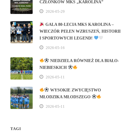
CZŁONKÓW MKS „KAROLINA”
2026-05-29
GALA 80‑LECIA MKS KAROLINA –
WIECZÓR PEŁEN WZRUSZEŃ, HISTORII
I SPORTOWYCH LEGEND!
2026-05-16
NIEDZIELA RÓWNIEŻ DLA BIAŁO-
NIEBIESKICH
2026-05-11
WYSOKIE ZWYCIĘSTWO
MŁODZIKA MŁODSZEGO
2026-05-11
TAGI