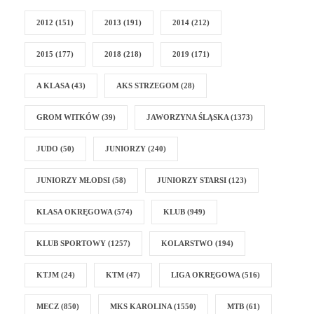
2012
(151)
2013
(191)
2014
(212)
2015
(177)
2018
(218)
2019
(171)
A KLASA
(43)
AKS STRZEGOM
(28)
GROM WITKÓW
(39)
JAWORZYNA ŚLĄSKA
(1373)
JUDO
(50)
JUNIORZY
(240)
JUNIORZY MŁODSI
(58)
JUNIORZY STARSI
(123)
KLASA OKRĘGOWA
(574)
KLUB
(949)
KLUB SPORTOWY
(1257)
KOLARSTWO
(194)
KTJM
(24)
KTM
(47)
LIGA OKRĘGOWA
(516)
MECZ
(850)
MKS KAROLINA
(1550)
MTB
(61)